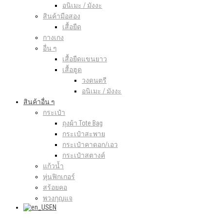
อนิเมะ / มังงะ
สินค้ามือสอง
เสื้อยืด
กางเกง
อื่น ๆ
เสื้อยืดแขนยาว
เสื้อฮูด
วงดนตรี
อนิเมะ / มังงะ
สินค้าอื่น ๆ
กระเป๋า
ถุงผ้า Tote Bag
กระเป๋าสะพาย
กระเป๋าคาดอก/เอว
กระเป๋าสตางค์
แก้วน้ำ
หุ่นฟิกเกอร์
สร้อยคอ
พวงกุญแจ
EN