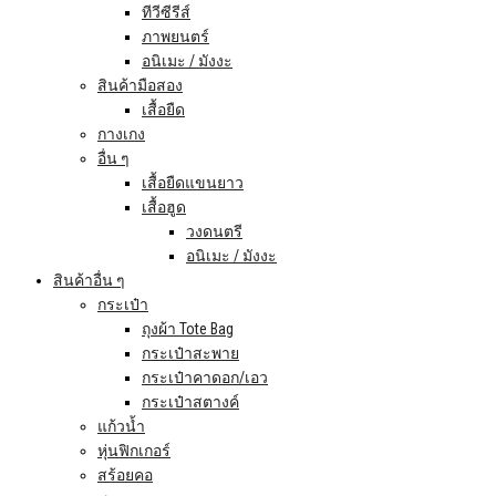
ทีวีซีรีส์
ภาพยนตร์
อนิเมะ / มังงะ
สินค้ามือสอง
เสื้อยืด
กางเกง
อื่น ๆ
เสื้อยืดแขนยาว
เสื้อฮูด
วงดนตรี
อนิเมะ / มังงะ
สินค้าอื่น ๆ
กระเป๋า
ถุงผ้า Tote Bag
กระเป๋าสะพาย
กระเป๋าคาดอก/เอว
กระเป๋าสตางค์
แก้วน้ำ
หุ่นฟิกเกอร์
สร้อยคอ