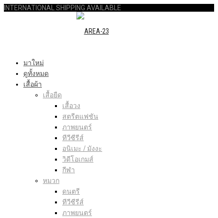
INTERNATIONAL SHIPPING AVAILABLE
มาใหม่
ดูทั้งหมด
เสื้อผ้า
เสื้อยืด
เสื้อวง
สตรีตแฟชัน
ภาพยนตร์
ทีวีซีรีส์
อนิเมะ / มังงะ
วิดีโอเกมส์
กีฬา
หมวก
ดนตรี
ทีวีซีรีส์
ภาพยนตร์