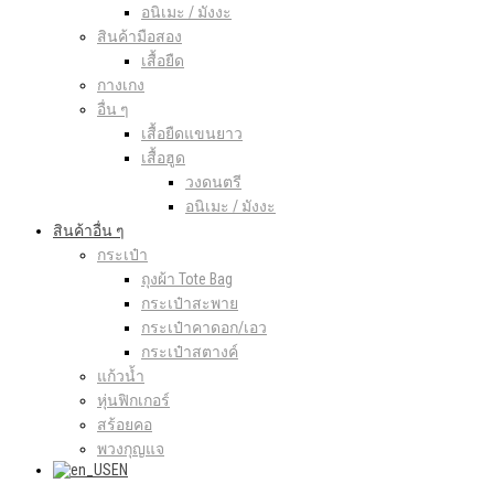
อนิเมะ / มังงะ
สินค้ามือสอง
เสื้อยืด
กางเกง
อื่น ๆ
เสื้อยืดแขนยาว
เสื้อฮูด
วงดนตรี
อนิเมะ / มังงะ
สินค้าอื่น ๆ
กระเป๋า
ถุงผ้า Tote Bag
กระเป๋าสะพาย
กระเป๋าคาดอก/เอว
กระเป๋าสตางค์
แก้วน้ำ
หุ่นฟิกเกอร์
สร้อยคอ
พวงกุญแจ
EN