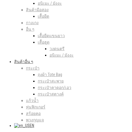
อนิเมะ / มังงะ
สินค้ามือสอง
เสื้อยืด
กางเกง
อื่น ๆ
เสื้อยืดแขนยาว
เสื้อฮูด
วงดนตรี
อนิเมะ / มังงะ
สินค้าอื่น ๆ
กระเป๋า
ถุงผ้า Tote Bag
กระเป๋าสะพาย
กระเป๋าคาดอก/เอว
กระเป๋าสตางค์
แก้วน้ำ
หุ่นฟิกเกอร์
สร้อยคอ
พวงกุญแจ
EN