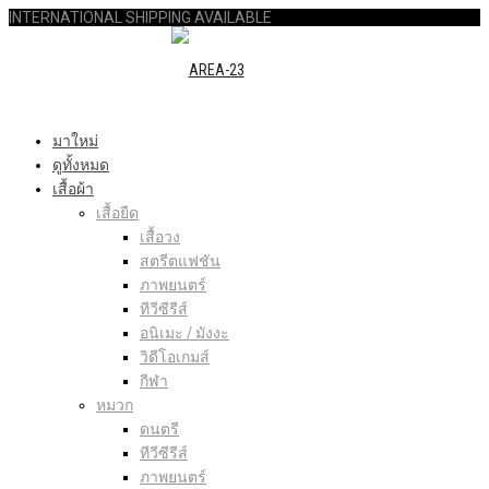
INTERNATIONAL SHIPPING AVAILABLE
มาใหม่
ดูทั้งหมด
เสื้อผ้า
เสื้อยืด
เสื้อวง
สตรีตแฟชัน
ภาพยนตร์
ทีวีซีรีส์
อนิเมะ / มังงะ
วิดีโอเกมส์
กีฬา
หมวก
ดนตรี
ทีวีซีรีส์
ภาพยนตร์