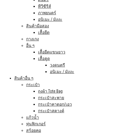
ทีวีซีรีส์
ภาพยนตร์
อนิเมะ / มังงะ
สินค้ามือสอง
เสื้อยืด
กางเกง
อื่น ๆ
เสื้อยืดแขนยาว
เสื้อฮูด
วงดนตรี
อนิเมะ / มังงะ
สินค้าอื่น ๆ
กระเป๋า
ถุงผ้า Tote Bag
กระเป๋าสะพาย
กระเป๋าคาดอก/เอว
กระเป๋าสตางค์
แก้วน้ำ
หุ่นฟิกเกอร์
สร้อยคอ