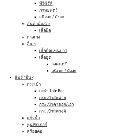
ทีวีซีรีส์
ภาพยนตร์
อนิเมะ / มังงะ
สินค้ามือสอง
เสื้อยืด
กางเกง
อื่น ๆ
เสื้อยืดแขนยาว
เสื้อฮูด
วงดนตรี
อนิเมะ / มังงะ
สินค้าอื่น ๆ
กระเป๋า
ถุงผ้า Tote Bag
กระเป๋าสะพาย
กระเป๋าคาดอก/เอว
กระเป๋าสตางค์
แก้วน้ำ
หุ่นฟิกเกอร์
สร้อยคอ