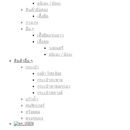
อนิเมะ / มังงะ
สินค้ามือสอง
เสื้อยืด
กางเกง
อื่น ๆ
เสื้อยืดแขนยาว
เสื้อฮูด
วงดนตรี
อนิเมะ / มังงะ
สินค้าอื่น ๆ
กระเป๋า
ถุงผ้า Tote Bag
กระเป๋าสะพาย
กระเป๋าคาดอก/เอว
กระเป๋าสตางค์
แก้วน้ำ
หุ่นฟิกเกอร์
สร้อยคอ
พวงกุญแจ
EN