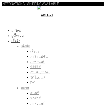
INTERNATIONAL SHIPPING AVAILABLE
มาใหม่
ดูทั้งหมด
เสื้อผ้า
เสื้อยืด
เสื้อวง
สตรีตแฟชัน
ภาพยนตร์
ทีวีซีรีส์
อนิเมะ / มังงะ
วิดีโอเกมส์
กีฬา
หมวก
ดนตรี
ทีวีซีรีส์
ภาพยนตร์