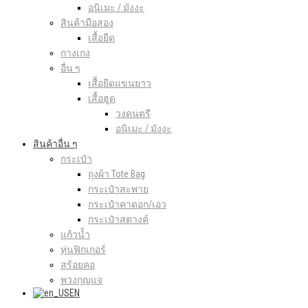
อนิเมะ / มังงะ
สินค้ามือสอง
เสื้อยืด
กางเกง
อื่น ๆ
เสื้อยืดแขนยาว
เสื้อฮูด
วงดนตรี
อนิเมะ / มังงะ
สินค้าอื่น ๆ
กระเป๋า
ถุงผ้า Tote Bag
กระเป๋าสะพาย
กระเป๋าคาดอก/เอว
กระเป๋าสตางค์
แก้วน้ำ
หุ่นฟิกเกอร์
สร้อยคอ
พวงกุญแจ
EN