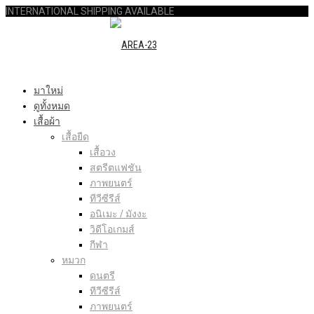
INTERNATIONAL SHIPPING AVAILABLE
มาใหม่
ดูทั้งหมด
เสื้อผ้า
เสื้อยืด
เสื้อวง
สตรีตแฟชัน
ภาพยนตร์
ทีวีซีรีส์
อนิเมะ / มังงะ
วิดีโอเกมส์
กีฬา
หมวก
ดนตรี
ทีวีซีรีส์
ภาพยนตร์