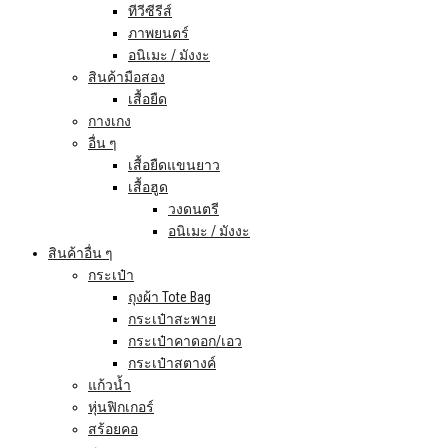
ทีวีซีรีส์
ภาพยนตร์
อนิเมะ / มังงะ
สินค้ามือสอง
เสื้อยืด
กางเกง
อื่น ๆ
เสื้อยืดแขนยาว
เสื้อฮูด
วงดนตรี
อนิเมะ / มังงะ
สินค้าอื่น ๆ
กระเป๋า
ถุงผ้า Tote Bag
กระเป๋าสะพาย
กระเป๋าคาดอก/เอว
กระเป๋าสตางค์
แก้วน้ำ
หุ่นฟิกเกอร์
สร้อยคอ