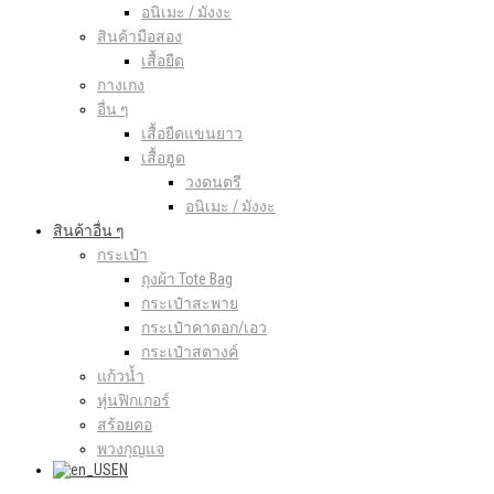
อนิเมะ / มังงะ
สินค้ามือสอง
เสื้อยืด
กางเกง
อื่น ๆ
เสื้อยืดแขนยาว
เสื้อฮูด
วงดนตรี
อนิเมะ / มังงะ
สินค้าอื่น ๆ
กระเป๋า
ถุงผ้า Tote Bag
กระเป๋าสะพาย
กระเป๋าคาดอก/เอว
กระเป๋าสตางค์
แก้วน้ำ
หุ่นฟิกเกอร์
สร้อยคอ
พวงกุญแจ
EN