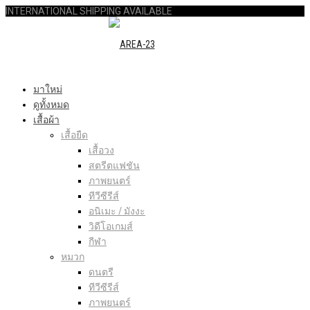
INTERNATIONAL SHIPPING AVAILABLE
มาใหม่
ดูทั้งหมด
เสื้อผ้า
เสื้อยืด
เสื้อวง
สตรีตแฟชัน
ภาพยนตร์
ทีวีซีรีส์
อนิเมะ / มังงะ
วิดีโอเกมส์
กีฬา
หมวก
ดนตรี
ทีวีซีรีส์
ภาพยนตร์