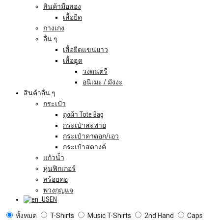
สินค้ามือสอง
เสื้อยืด
กางเกง
อื่น ๆ
เสื้อยืดแขนยาว
เสื้อฮูด
วงดนตรี
อนิเมะ / มังงะ
สินค้าอื่น ๆ
กระเป๋า
ถุงผ้า Tote Bag
กระเป๋าสะพาย
กระเป๋าคาดอก/เอว
กระเป๋าสตางค์
แก้วน้ำ
หุ่นฟิกเกอร์
สร้อยคอ
พวงกุญแจ
EN
ทั้งหมด
T-Shirts
Music T-Shirts
2nd Hand
Caps