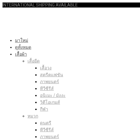
INTERNATIONAL SHIPPING AVAILABLE
มาใหม่
ดูทั้งหมด
เสื้อผ้า
เสื้อยืด
เสื้อวง
สตรีตแฟชัน
ภาพยนตร์
ทีวีซีรีส์
อนิเมะ / มังงะ
วิดีโอเกมส์
กีฬา
หมวก
ดนตรี
ทีวีซีรีส์
ภาพยนตร์