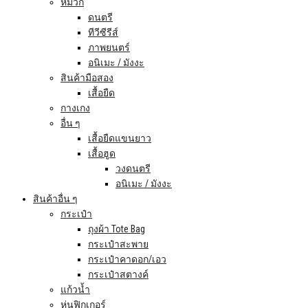
หมวก
ดนตรี
ทีวีซีรีส์
ภาพยนตร์
อนิเมะ / มังงะ
สินค้ามือสอง
เสื้อยืด
กางเกง
อื่น ๆ
เสื้อยืดแขนยาว
เสื้อฮูด
วงดนตรี
อนิเมะ / มังงะ
สินค้าอื่น ๆ
กระเป๋า
ถุงผ้า Tote Bag
กระเป๋าสะพาย
กระเป๋าคาดอก/เอว
กระเป๋าสตางค์
แก้วน้ำ
หุ่นฟิกเกอร์