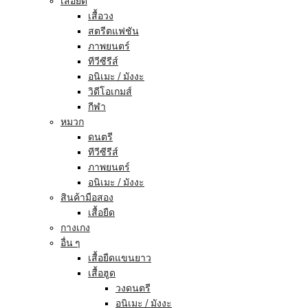
เสื้อยืด
เสื้อวง
สตรีตแฟชัน
ภาพยนตร์
ทีวีซีรีส์
อนิเมะ / มังงะ
วิดีโอเกมส์
กีฬา
หมวก
ดนตรี
ทีวีซีรีส์
ภาพยนตร์
อนิเมะ / มังงะ
สินค้ามือสอง
เสื้อยืด
กางเกง
อื่น ๆ
เสื้อยืดแขนยาว
เสื้อฮูด
วงดนตรี
อนิเมะ / มังงะ