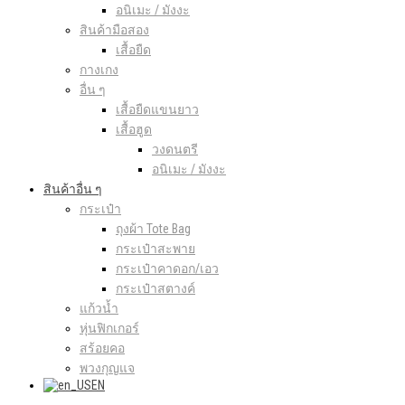
อนิเมะ / มังงะ
สินค้ามือสอง
เสื้อยืด
กางเกง
อื่น ๆ
เสื้อยืดแขนยาว
เสื้อฮูด
วงดนตรี
อนิเมะ / มังงะ
สินค้าอื่น ๆ
กระเป๋า
ถุงผ้า Tote Bag
กระเป๋าสะพาย
กระเป๋าคาดอก/เอว
กระเป๋าสตางค์
แก้วน้ำ
หุ่นฟิกเกอร์
สร้อยคอ
พวงกุญแจ
EN