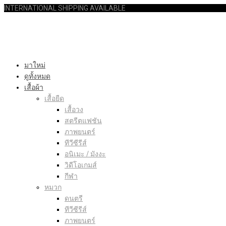
INTERNATIONAL SHIPPING AVAILABLE
มาใหม่
ดูทั้งหมด
เสื้อผ้า
เสื้อยืด
เสื้อวง
สตรีตแฟชัน
ภาพยนตร์
ทีวีซีรีส์
อนิเมะ / มังงะ
วิดีโอเกมส์
กีฬา
หมวก
ดนตรี
ทีวีซีรีส์
ภาพยนตร์