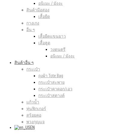
อนิเมะ / มังงะ
สินค้ามือสอง
เสื้อยืด
กางเกง
อื่น ๆ
เสื้อยืดแขนยาว
เสื้อฮูด
วงดนตรี
อนิเมะ / มังงะ
สินค้าอื่น ๆ
กระเป๋า
ถุงผ้า Tote Bag
กระเป๋าสะพาย
กระเป๋าคาดอก/เอว
กระเป๋าสตางค์
แก้วน้ำ
หุ่นฟิกเกอร์
สร้อยคอ
พวงกุญแจ
EN