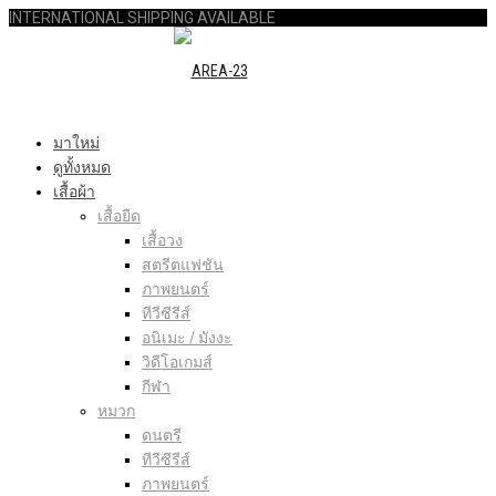
INTERNATIONAL SHIPPING AVAILABLE
มาใหม่
ดูทั้งหมด
เสื้อผ้า
เสื้อยืด
เสื้อวง
สตรีตแฟชัน
ภาพยนตร์
ทีวีซีรีส์
อนิเมะ / มังงะ
วิดีโอเกมส์
กีฬา
หมวก
ดนตรี
ทีวีซีรีส์
ภาพยนตร์