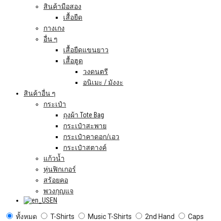
สินค้ามือสอง
เสื้อยืด
กางเกง
อื่น ๆ
เสื้อยืดแขนยาว
เสื้อฮูด
วงดนตรี
อนิเมะ / มังงะ
สินค้าอื่น ๆ
กระเป๋า
ถุงผ้า Tote Bag
กระเป๋าสะพาย
กระเป๋าคาดอก/เอว
กระเป๋าสตางค์
แก้วน้ำ
หุ่นฟิกเกอร์
สร้อยคอ
พวงกุญแจ
EN
ทั้งหมด
T-Shirts
Music T-Shirts
2nd Hand
Caps