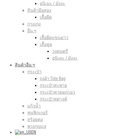
อนิเมะ / มังงะ
สินค้ามือสอง
เสื้อยืด
กางเกง
อื่น ๆ
เสื้อยืดแขนยาว
เสื้อฮูด
วงดนตรี
อนิเมะ / มังงะ
สินค้าอื่น ๆ
กระเป๋า
ถุงผ้า Tote Bag
กระเป๋าสะพาย
กระเป๋าคาดอก/เอว
กระเป๋าสตางค์
แก้วน้ำ
หุ่นฟิกเกอร์
สร้อยคอ
พวงกุญแจ
EN