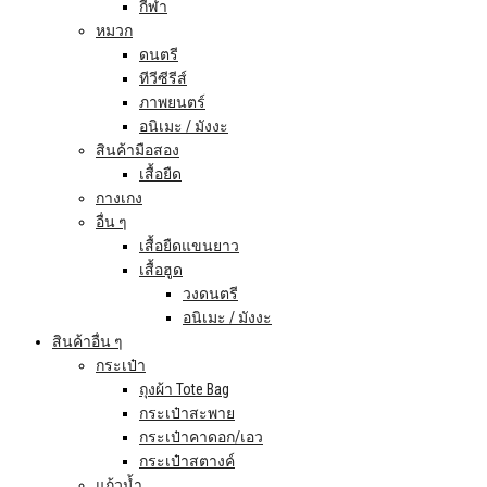
กีฬา
หมวก
ดนตรี
ทีวีซีรีส์
ภาพยนตร์
อนิเมะ / มังงะ
สินค้ามือสอง
เสื้อยืด
กางเกง
อื่น ๆ
เสื้อยืดแขนยาว
เสื้อฮูด
วงดนตรี
อนิเมะ / มังงะ
สินค้าอื่น ๆ
กระเป๋า
ถุงผ้า Tote Bag
กระเป๋าสะพาย
กระเป๋าคาดอก/เอว
กระเป๋าสตางค์
แก้วน้ำ