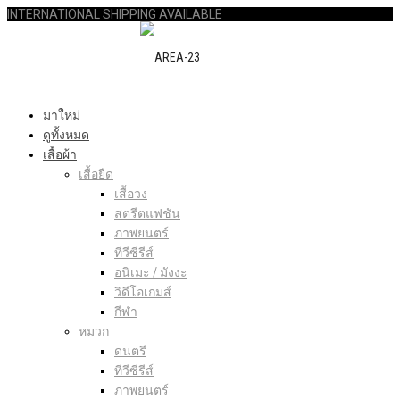
INTERNATIONAL SHIPPING AVAILABLE
มาใหม่
ดูทั้งหมด
เสื้อผ้า
เสื้อยืด
เสื้อวง
สตรีตแฟชัน
ภาพยนตร์
ทีวีซีรีส์
อนิเมะ / มังงะ
วิดีโอเกมส์
กีฬา
หมวก
ดนตรี
ทีวีซีรีส์
ภาพยนตร์