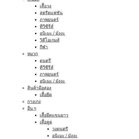
เสื้อวง
สตรีตแฟชัน
ภาพยนตร์
ทีวีซีรีส์
อนิเมะ / มังงะ
วิดีโอเกมส์
กีฬา
หมวก
ดนตรี
ทีวีซีรีส์
ภาพยนตร์
อนิเมะ / มังงะ
สินค้ามือสอง
เสื้อยืด
กางเกง
อื่น ๆ
เสื้อยืดแขนยาว
เสื้อฮูด
วงดนตรี
อนิเมะ / มังงะ