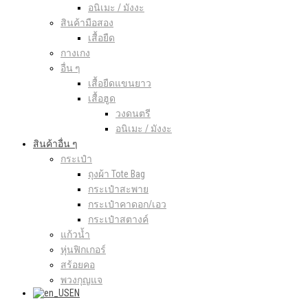
อนิเมะ / มังงะ
สินค้ามือสอง
เสื้อยืด
กางเกง
อื่น ๆ
เสื้อยืดแขนยาว
เสื้อฮูด
วงดนตรี
อนิเมะ / มังงะ
สินค้าอื่น ๆ
กระเป๋า
ถุงผ้า Tote Bag
กระเป๋าสะพาย
กระเป๋าคาดอก/เอว
กระเป๋าสตางค์
แก้วน้ำ
หุ่นฟิกเกอร์
สร้อยคอ
พวงกุญแจ
EN