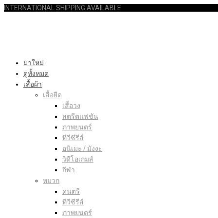
INTERNATIONAL SHIPPING AVAILABLE
มาใหม่
ดูทั้งหมด
เสื้อผ้า
เสื้อยืด
เสื้อวง
สตรีตแฟชัน
ภาพยนตร์
ทีวีซีรีส์
อนิเมะ / มังงะ
วิดีโอเกมส์
กีฬา
หมวก
ดนตรี
ทีวีซีรีส์
ภาพยนตร์