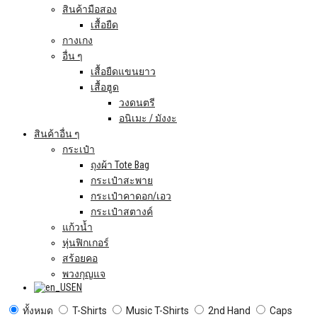
สินค้ามือสอง
เสื้อยืด
กางเกง
อื่น ๆ
เสื้อยืดแขนยาว
เสื้อฮูด
วงดนตรี
อนิเมะ / มังงะ
สินค้าอื่น ๆ
กระเป๋า
ถุงผ้า Tote Bag
กระเป๋าสะพาย
กระเป๋าคาดอก/เอว
กระเป๋าสตางค์
แก้วน้ำ
หุ่นฟิกเกอร์
สร้อยคอ
พวงกุญแจ
EN
ทั้งหมด
T-Shirts
Music T-Shirts
2nd Hand
Caps