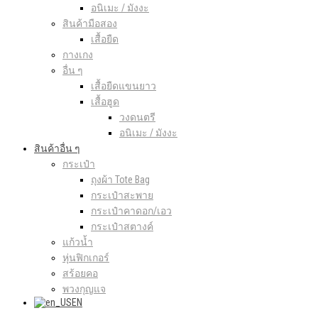
อนิเมะ / มังงะ
สินค้ามือสอง
เสื้อยืด
กางเกง
อื่น ๆ
เสื้อยืดแขนยาว
เสื้อฮูด
วงดนตรี
อนิเมะ / มังงะ
สินค้าอื่น ๆ
กระเป๋า
ถุงผ้า Tote Bag
กระเป๋าสะพาย
กระเป๋าคาดอก/เอว
กระเป๋าสตางค์
แก้วน้ำ
หุ่นฟิกเกอร์
สร้อยคอ
พวงกุญแจ
EN