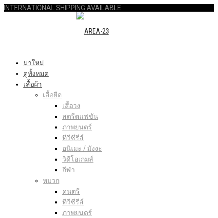
INTERNATIONAL SHIPPING AVAILABLE
มาใหม่
ดูทั้งหมด
เสื้อผ้า
เสื้อยืด
เสื้อวง
สตรีตแฟชัน
ภาพยนตร์
ทีวีซีรีส์
อนิเมะ / มังงะ
วิดีโอเกมส์
กีฬา
หมวก
ดนตรี
ทีวีซีรีส์
ภาพยนตร์