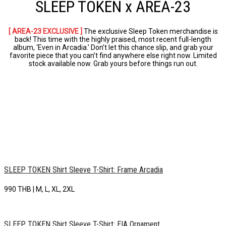
SLEEP TOKEN x AREA-23
[ AREA-23 EXCLUSIVE ]
The exclusive Sleep Token merchandise is
back! This time with the highly praised, most recent full-length
album, ‘Even in Arcadia.’ Don’t let this chance slip, and grab your
favorite piece that you can’t find anywhere else right now. Limited
stock available now. Grab yours before things run out.
SLEEP TOKEN Shirt Sleeve T-Shirt: Frame Arcadia
990 THB | M, L, XL, 2XL
SLEEP TOKEN Shirt Sleeve T-Shirt: EIA Ornament