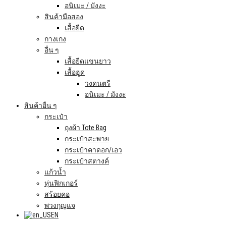
อนิเมะ / มังงะ
สินค้ามือสอง
เสื้อยืด
กางเกง
อื่น ๆ
เสื้อยืดแขนยาว
เสื้อฮูด
วงดนตรี
อนิเมะ / มังงะ
สินค้าอื่น ๆ
กระเป๋า
ถุงผ้า Tote Bag
กระเป๋าสะพาย
กระเป๋าคาดอก/เอว
กระเป๋าสตางค์
แก้วน้ำ
หุ่นฟิกเกอร์
สร้อยคอ
พวงกุญแจ
EN