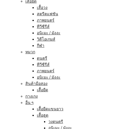
เสื้อยืด
เสื้อวง
สตรีตแฟชัน
ภาพยนตร์
ทีวีซีรีส์
อนิเมะ / มังงะ
วิดีโอเกมส์
กีฬา
หมวก
ดนตรี
ทีวีซีรีส์
ภาพยนตร์
อนิเมะ / มังงะ
สินค้ามือสอง
เสื้อยืด
กางเกง
อื่น ๆ
เสื้อยืดแขนยาว
เสื้อฮูด
วงดนตรี
อนิเมะ / มังงะ