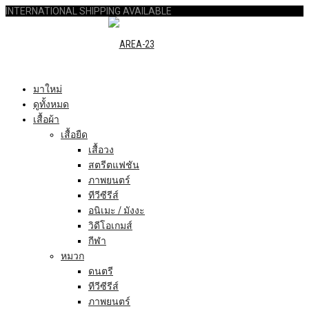
INTERNATIONAL SHIPPING AVAILABLE
มาใหม่
ดูทั้งหมด
เสื้อผ้า
เสื้อยืด
เสื้อวง
สตรีตแฟชัน
ภาพยนตร์
ทีวีซีรีส์
อนิเมะ / มังงะ
วิดีโอเกมส์
กีฬา
หมวก
ดนตรี
ทีวีซีรีส์
ภาพยนตร์