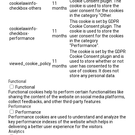
Cookie Consent plugin. The
cookielawinfo-
11
cookie is used to store the
checkbox-others
months
user consent for the cookies
in the category "Other.
This cookie is set by GDPR
Cookie Consent plugin. The
cookielawinfo-
11
cookie is used to store the
checkbox-
months
user consent for the cookies
performance
in the category
"Performance".
The cookie is set by the GDPR
Cookie Consent plugin and is
11
used to store whether or not
viewed_cookie_policy
months
user has consented to the
use of cookies. It does not
store any personal data.
Functional
Functional
Functional cookies help to perform certain functionalities like
sharing the content of the website on social media platforms,
collect feedbacks, and other third-party features.
Performance
Performance
Performance cookies are used to understand and analyze the
key performance indexes of the website which helps in
delivering a better user experience for the visitors.
Analytics