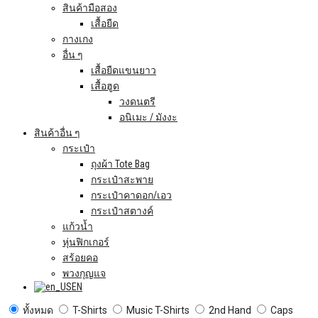
สินค้ามือสอง
เสื้อยืด
กางเกง
อื่น ๆ
เสื้อยืดแขนยาว
เสื้อฮูด
วงดนตรี
อนิเมะ / มังงะ
สินค้าอื่น ๆ
กระเป๋า
ถุงผ้า Tote Bag
กระเป๋าสะพาย
กระเป๋าคาดอก/เอว
กระเป๋าสตางค์
แก้วน้ำ
หุ่นฟิกเกอร์
สร้อยคอ
พวงกุญแจ
EN
ทั้งหมด
T-Shirts
Music T-Shirts
2nd Hand
Caps