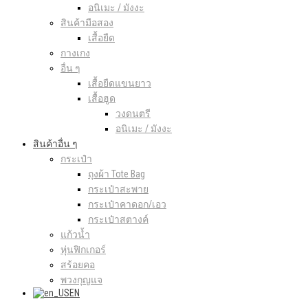
อนิเมะ / มังงะ
สินค้ามือสอง
เสื้อยืด
กางเกง
อื่น ๆ
เสื้อยืดแขนยาว
เสื้อฮูด
วงดนตรี
อนิเมะ / มังงะ
สินค้าอื่น ๆ
กระเป๋า
ถุงผ้า Tote Bag
กระเป๋าสะพาย
กระเป๋าคาดอก/เอว
กระเป๋าสตางค์
แก้วน้ำ
หุ่นฟิกเกอร์
สร้อยคอ
พวงกุญแจ
EN