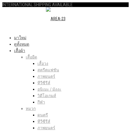
INTERNATIONAL SHIPPING AVAILABLE
มาใหม่
ดูทั้งหมด
เสื้อผ้า
เสื้อยืด
เสื้อวง
สตรีตแฟชัน
ภาพยนตร์
ทีวีซีรีส์
อนิเมะ / มังงะ
วิดีโอเกมส์
กีฬา
หมวก
ดนตรี
ทีวีซีรีส์
ภาพยนตร์