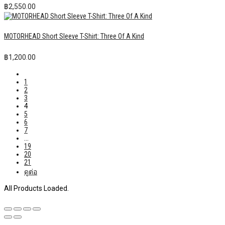
฿
2,550.00
MOTORHEAD Short Sleeve T-Shirt: Three Of A Kind
฿
1,200.00
1
2
3
4
5
6
7
…
19
20
21
ดูต่อ
All Products Loaded.