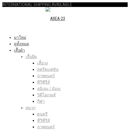
INTERNATIONAL SHIPPING AVAILABLE
มาใหม่
ดูทั้งหมด
เสื้อผ้า
เสื้อยืด
เสื้อวง
สตรีตแฟชัน
ภาพยนตร์
ทีวีซีรีส์
อนิเมะ / มังงะ
วิดีโอเกมส์
กีฬา
หมวก
ดนตรี
ทีวีซีรีส์
ภาพยนตร์