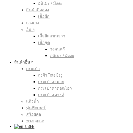
อนิเมะ / มังงะ
สินค้ามือสอง
เสื้อยืด
กางเกง
อื่น ๆ
เสื้อยืดแขนยาว
เสื้อฮูด
วงดนตรี
อนิเมะ / มังงะ
สินค้าอื่น ๆ
กระเป๋า
ถุงผ้า Tote Bag
กระเป๋าสะพาย
กระเป๋าคาดอก/เอว
กระเป๋าสตางค์
แก้วน้ำ
หุ่นฟิกเกอร์
สร้อยคอ
พวงกุญแจ
EN