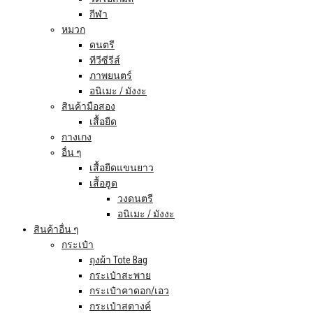
กีฬา
หมวก
ดนตรี
ทีวีซีรีส์
ภาพยนตร์
อนิเมะ / มังงะ
สินค้ามือสอง
เสื้อยืด
กางเกง
อื่น ๆ
เสื้อยืดแขนยาว
เสื้อฮูด
วงดนตรี
อนิเมะ / มังงะ
สินค้าอื่น ๆ
กระเป๋า
ถุงผ้า Tote Bag
กระเป๋าสะพาย
กระเป๋าคาดอก/เอว
กระเป๋าสตางค์