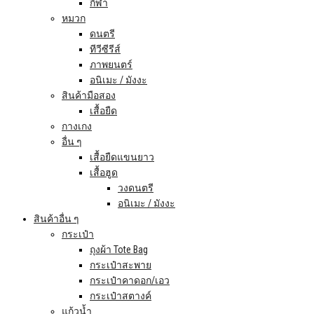
กีฬา
หมวก
ดนตรี
ทีวีซีรีส์
ภาพยนตร์
อนิเมะ / มังงะ
สินค้ามือสอง
เสื้อยืด
กางเกง
อื่น ๆ
เสื้อยืดแขนยาว
เสื้อฮูด
วงดนตรี
อนิเมะ / มังงะ
สินค้าอื่น ๆ
กระเป๋า
ถุงผ้า Tote Bag
กระเป๋าสะพาย
กระเป๋าคาดอก/เอว
กระเป๋าสตางค์
แก้วน้ำ