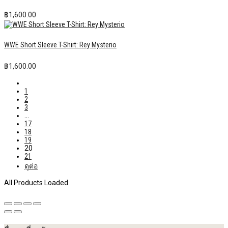
฿
1,600.00
WWE Short Sleeve T-Shirt: Rey Mysterio
฿
1,600.00
1
2
3
…
17
18
19
20
21
ดูต่อ
All Products Loaded.