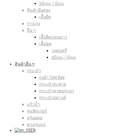
อนิเมะ / มังงะ
สินค้ามือสอง
เสื้อยืด
กางเกง
อื่น ๆ
เสื้อยืดแขนยาว
เสื้อฮูด
วงดนตรี
อนิเมะ / มังงะ
สินค้าอื่น ๆ
กระเป๋า
ถุงผ้า Tote Bag
กระเป๋าสะพาย
กระเป๋าคาดอก/เอว
กระเป๋าสตางค์
แก้วน้ำ
หุ่นฟิกเกอร์
สร้อยคอ
พวงกุญแจ
EN