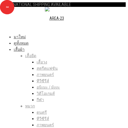
INTERNATIONAL SHIPPING AVAILABLE
2nd
2nd
มาใหม่
ดูทั้งหมด
เสื้อผ้า
เสื้อยืด
เสื้อวง
สตรีตแฟชัน
ภาพยนตร์
ทีวีซีรีส์
อนิเมะ / มังงะ
วิดีโอเกมส์
กีฬา
หมวก
ดนตรี
ทีวีซีรีส์
ภาพยนตร์