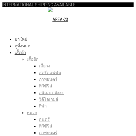
INTERNATIONAL SHIPPING AVAILABLE
มาใหม่
ดูทั้งหมด
เสื้อผ้า
เสื้อยืด
เสื้อวง
สตรีตแฟชัน
ภาพยนตร์
ทีวีซีรีส์
อนิเมะ / มังงะ
วิดีโอเกมส์
กีฬา
หมวก
ดนตรี
ทีวีซีรีส์
ภาพยนตร์