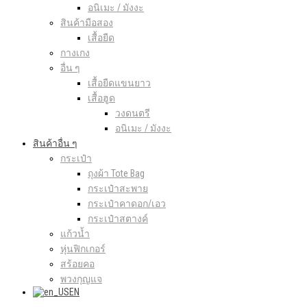
อนิเมะ / มังงะ
สินค้ามือสอง
เสื้อยืด
กางเกง
อื่น ๆ
เสื้อยืดแขนยาว
เสื้อฮูด
วงดนตรี
อนิเมะ / มังงะ
สินค้าอื่น ๆ
กระเป๋า
ถุงผ้า Tote Bag
กระเป๋าสะพาย
กระเป๋าคาดอก/เอว
กระเป๋าสตางค์
แก้วน้ำ
หุ่นฟิกเกอร์
สร้อยคอ
พวงกุญแจ
EN