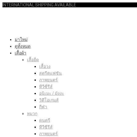
INTERNATIONAL SHIPPING AVAILABLE
มาใหม่
ดูทั้งหมด
เสื้อผ้า
เสื้อยืด
เสื้อวง
สตรีตแฟชัน
ภาพยนตร์
ทีวีซีรีส์
อนิเมะ / มังงะ
วิดีโอเกมส์
กีฬา
หมวก
ดนตรี
ทีวีซีรีส์
ภาพยนตร์