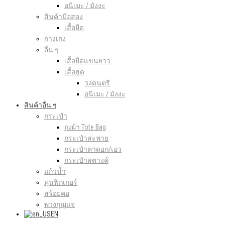
อนิเมะ / มังงะ
สินค้ามือสอง
เสื้อยืด
กางเกง
อื่น ๆ
เสื้อยืดแขนยาว
เสื้อฮูด
วงดนตรี
อนิเมะ / มังงะ
สินค้าอื่น ๆ
กระเป๋า
ถุงผ้า Tote Bag
กระเป๋าสะพาย
กระเป๋าคาดอก/เอว
กระเป๋าสตางค์
แก้วน้ำ
หุ่นฟิกเกอร์
สร้อยคอ
พวงกุญแจ
EN