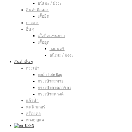
อนิเมะ / มังงะ
สินค้ามือสอง
เสื้อยืด
กางเกง
อื่น ๆ
เสื้อยืดแขนยาว
เสื้อฮูด
วงดนตรี
อนิเมะ / มังงะ
สินค้าอื่น ๆ
กระเป๋า
ถุงผ้า Tote Bag
กระเป๋าสะพาย
กระเป๋าคาดอก/เอว
กระเป๋าสตางค์
แก้วน้ำ
หุ่นฟิกเกอร์
สร้อยคอ
พวงกุญแจ
EN