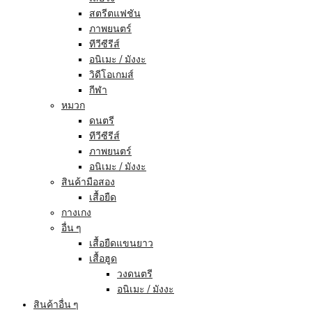
สตรีตแฟชัน
ภาพยนตร์
ทีวีซีรีส์
อนิเมะ / มังงะ
วิดีโอเกมส์
กีฬา
หมวก
ดนตรี
ทีวีซีรีส์
ภาพยนตร์
อนิเมะ / มังงะ
สินค้ามือสอง
เสื้อยืด
กางเกง
อื่น ๆ
เสื้อยืดแขนยาว
เสื้อฮูด
วงดนตรี
อนิเมะ / มังงะ
สินค้าอื่น ๆ