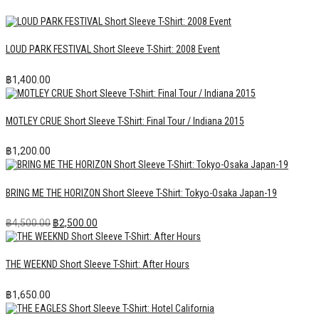
LOUD PARK FESTIVAL Short Sleeve T-Shirt: 2008 Event
฿
1,400.00
MOTLEY CRUE Short Sleeve T-Shirt: Final Tour / Indiana 2015
฿
1,200.00
BRING ME THE HORIZON Short Sleeve T-Shirt: Tokyo-Osaka Japan-19
Original
Current
฿
4,500.00
฿
2,500.00
price
price
was:
is:
฿4,500.00.
฿2,500.00.
THE WEEKND Short Sleeve T-Shirt: After Hours
฿
1,650.00