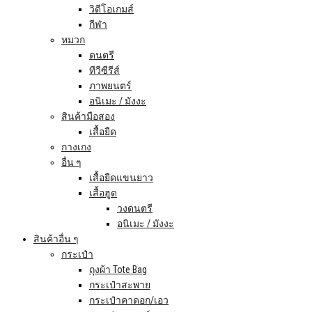
วิดีโอเกมส์
กีฬา
หมวก
ดนตรี
ทีวีซีรีส์
ภาพยนตร์
อนิเมะ / มังงะ
สินค้ามือสอง
เสื้อยืด
กางเกง
อื่น ๆ
เสื้อยืดแขนยาว
เสื้อฮูด
วงดนตรี
อนิเมะ / มังงะ
สินค้าอื่น ๆ
กระเป๋า
ถุงผ้า Tote Bag
กระเป๋าสะพาย
กระเป๋าคาดอก/เอว