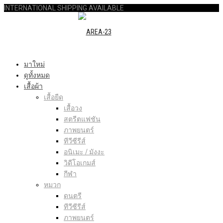
INTERNATIONAL SHIPPING AVAILABLE
มาใหม่
ดูทั้งหมด
เสื้อผ้า
เสื้อยืด
เสื้อวง
สตรีตแฟชัน
ภาพยนตร์
ทีวีซีรีส์
อนิเมะ / มังงะ
วิดีโอเกมส์
กีฬา
หมวก
ดนตรี
ทีวีซีรีส์
ภาพยนตร์