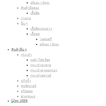
อนิเมะ / มังงะ
สินค้ามือสอง
เสื้อยืด
กางเกง
อื่น ๆ
เสื้อยืดแขนยาว
เสื้อฮูด
วงดนตรี
อนิเมะ / มังงะ
สินค้าอื่น ๆ
กระเป๋า
ถุงผ้า Tote Bag
กระเป๋าสะพาย
กระเป๋าคาดอก/เอว
กระเป๋าสตางค์
แก้วน้ำ
หุ่นฟิกเกอร์
สร้อยคอ
พวงกุญแจ
EN