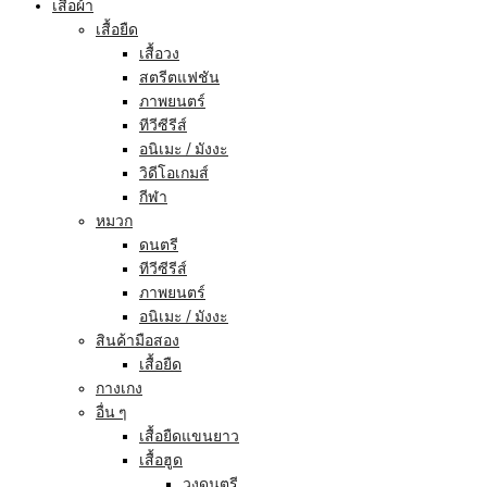
เสื้อผ้า
เสื้อยืด
เสื้อวง
สตรีตแฟชัน
ภาพยนตร์
ทีวีซีรีส์
อนิเมะ / มังงะ
วิดีโอเกมส์
กีฬา
หมวก
ดนตรี
ทีวีซีรีส์
ภาพยนตร์
อนิเมะ / มังงะ
สินค้ามือสอง
เสื้อยืด
กางเกง
อื่น ๆ
เสื้อยืดแขนยาว
เสื้อฮูด
วงดนตรี