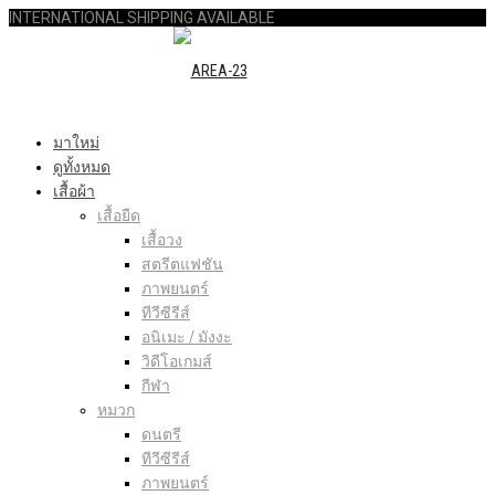
INTERNATIONAL SHIPPING AVAILABLE
มาใหม่
ดูทั้งหมด
เสื้อผ้า
เสื้อยืด
เสื้อวง
สตรีตแฟชัน
ภาพยนตร์
ทีวีซีรีส์
อนิเมะ / มังงะ
วิดีโอเกมส์
กีฬา
หมวก
ดนตรี
ทีวีซีรีส์
ภาพยนตร์