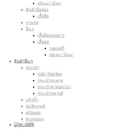
อนิเมะ / มังงะ
สินค้ามือสอง
เสื้อยืด
กางเกง
อื่น ๆ
เสื้อยืดแขนยาว
เสื้อฮูด
วงดนตรี
อนิเมะ / มังงะ
สินค้าอื่น ๆ
กระเป๋า
ถุงผ้า Tote Bag
กระเป๋าสะพาย
กระเป๋าคาดอก/เอว
กระเป๋าสตางค์
แก้วน้ำ
หุ่นฟิกเกอร์
สร้อยคอ
พวงกุญแจ
EN