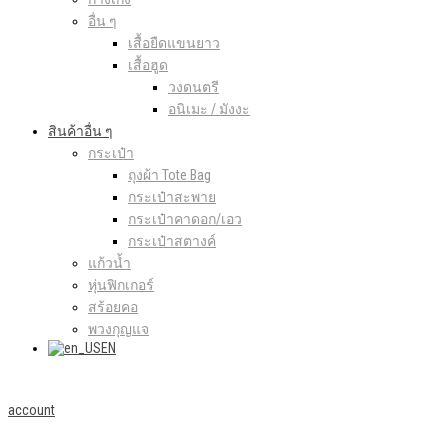
อื่น ๆ
เสื้อยืดแขนยาว
เสื้อฮูด
วงดนตรี
อนิเมะ / มังงะ
สินค้าอื่น ๆ
กระเป๋า
ถุงผ้า Tote Bag
กระเป๋าสะพาย
กระเป๋าคาดอก/เอว
กระเป๋าสตางค์
แก้วน้ำ
หุ่นฟิกเกอร์
สร้อยคอ
พวงกุญแจ
EN
account