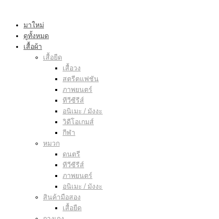
มาใหม่
ดูทั้งหมด
เสื้อผ้า
เสื้อยืด
เสื้อวง
สตรีตแฟชัน
ภาพยนตร์
ทีวีซีรีส์
อนิเมะ / มังงะ
วิดีโอเกมส์
กีฬา
หมวก
ดนตรี
ทีวีซีรีส์
ภาพยนตร์
อนิเมะ / มังงะ
สินค้ามือสอง
เสื้อยืด
กางเกง