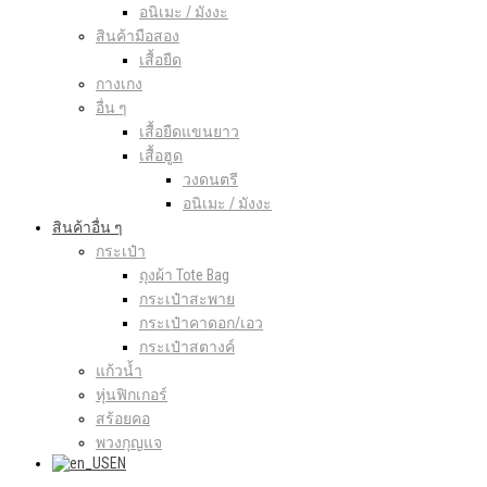
อนิเมะ / มังงะ
สินค้ามือสอง
เสื้อยืด
กางเกง
อื่น ๆ
เสื้อยืดแขนยาว
เสื้อฮูด
วงดนตรี
อนิเมะ / มังงะ
สินค้าอื่น ๆ
กระเป๋า
ถุงผ้า Tote Bag
กระเป๋าสะพาย
กระเป๋าคาดอก/เอว
กระเป๋าสตางค์
แก้วน้ำ
หุ่นฟิกเกอร์
สร้อยคอ
พวงกุญแจ
EN