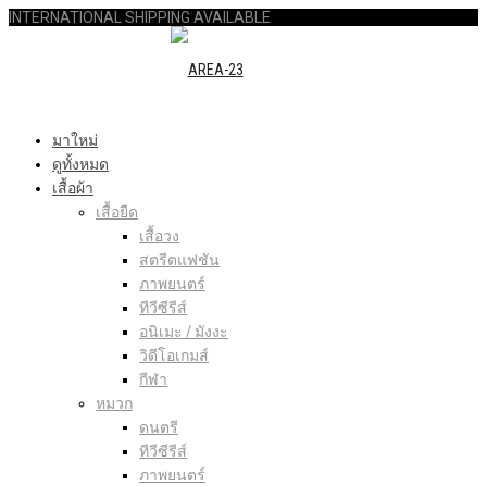
INTERNATIONAL SHIPPING AVAILABLE
มาใหม่
ดูทั้งหมด
เสื้อผ้า
เสื้อยืด
เสื้อวง
สตรีตแฟชัน
ภาพยนตร์
ทีวีซีรีส์
อนิเมะ / มังงะ
วิดีโอเกมส์
กีฬา
หมวก
ดนตรี
ทีวีซีรีส์
ภาพยนตร์