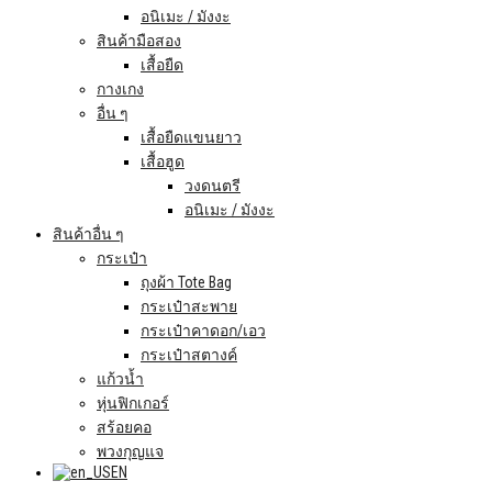
อนิเมะ / มังงะ
สินค้ามือสอง
เสื้อยืด
กางเกง
อื่น ๆ
เสื้อยืดแขนยาว
เสื้อฮูด
วงดนตรี
อนิเมะ / มังงะ
สินค้าอื่น ๆ
กระเป๋า
ถุงผ้า Tote Bag
กระเป๋าสะพาย
กระเป๋าคาดอก/เอว
กระเป๋าสตางค์
แก้วน้ำ
หุ่นฟิกเกอร์
สร้อยคอ
พวงกุญแจ
EN