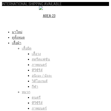
INTERNATIONAL SHIPPING AVAILABLE
มาใหม่
ดูทั้งหมด
เสื้อผ้า
เสื้อยืด
เสื้อวง
สตรีตแฟชัน
ภาพยนตร์
ทีวีซีรีส์
อนิเมะ / มังงะ
วิดีโอเกมส์
กีฬา
หมวก
ดนตรี
ทีวีซีรีส์
ภาพยนตร์