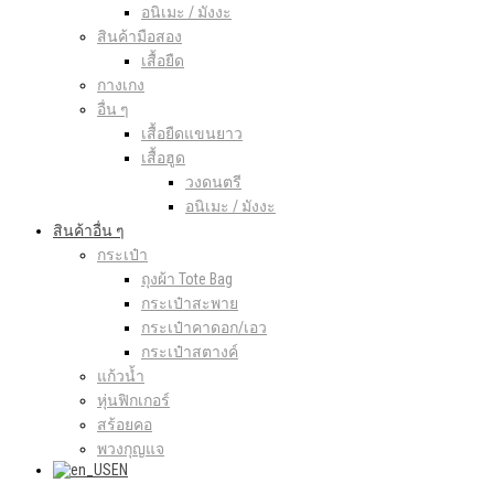
อนิเมะ / มังงะ
สินค้ามือสอง
เสื้อยืด
กางเกง
อื่น ๆ
เสื้อยืดแขนยาว
เสื้อฮูด
วงดนตรี
อนิเมะ / มังงะ
สินค้าอื่น ๆ
กระเป๋า
ถุงผ้า Tote Bag
กระเป๋าสะพาย
กระเป๋าคาดอก/เอว
กระเป๋าสตางค์
แก้วน้ำ
หุ่นฟิกเกอร์
สร้อยคอ
พวงกุญแจ
EN