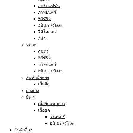
สตรีตแฟชัน
ภาพยนตร์
ทีวีซีรีส์
อนิเมะ / มังงะ
วิดีโอเกมส์
กีฬา
หมวก
ดนตรี
ทีวีซีรีส์
ภาพยนตร์
อนิเมะ / มังงะ
สินค้ามือสอง
เสื้อยืด
กางเกง
อื่น ๆ
เสื้อยืดแขนยาว
เสื้อฮูด
วงดนตรี
อนิเมะ / มังงะ
สินค้าอื่น ๆ