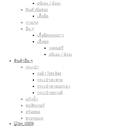
อนิเมะ / มังงะ
สินค้ามือสอง
เสื้อยืด
กางเกง
อื่น ๆ
เสื้อยืดแขนยาว
เสื้อฮูด
วงดนตรี
อนิเมะ / มังงะ
สินค้าอื่น ๆ
กระเป๋า
ถุงผ้า Tote Bag
กระเป๋าสะพาย
กระเป๋าคาดอก/เอว
กระเป๋าสตางค์
แก้วน้ำ
หุ่นฟิกเกอร์
สร้อยคอ
พวงกุญแจ
EN