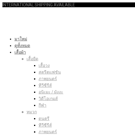
INTERNATIONAL SHIPPING AVAILABLE
มาใหม่
ดูทั้งหมด
เสื้อผ้า
เสื้อยืด
เสื้อวง
สตรีตแฟชัน
ภาพยนตร์
ทีวีซีรีส์
อนิเมะ / มังงะ
วิดีโอเกมส์
กีฬา
หมวก
ดนตรี
ทีวีซีรีส์
ภาพยนตร์