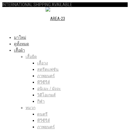
INTERNATIONAL SHIPPING AVAILABLE
มาใหม่
ดูทั้งหมด
เสื้อผ้า
เสื้อยืด
เสื้อวง
สตรีตแฟชัน
ภาพยนตร์
ทีวีซีรีส์
อนิเมะ / มังงะ
วิดีโอเกมส์
กีฬา
หมวก
ดนตรี
ทีวีซีรีส์
ภาพยนตร์