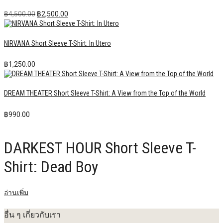
Original
Current
฿
4,500.00
฿
2,500.00
price
price
was:
is:
฿4,500.00.
฿2,500.00.
NIRVANA Short Sleeve T-Shirt: In Utero
฿
1,250.00
DREAM THEATER Short Sleeve T-Shirt: A View from the Top of the World
฿
990.00
DARKEST HOUR Short Sleeve T-
Shirt: Dead Boy
อ่านเพิ่ม
อื่น ๆ เกี่ยวกับเรา