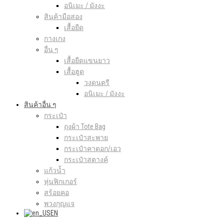
อนิเมะ / มังงะ
สินค้ามือสอง
เสื้อยืด
กางเกง
อื่น ๆ
เสื้อยืดแขนยาว
เสื้อฮูด
วงดนตรี
อนิเมะ / มังงะ
สินค้าอื่น ๆ
กระเป๋า
ถุงผ้า Tote Bag
กระเป๋าสะพาย
กระเป๋าคาดอก/เอว
กระเป๋าสตางค์
แก้วน้ำ
หุ่นฟิกเกอร์
สร้อยคอ
พวงกุญแจ
EN