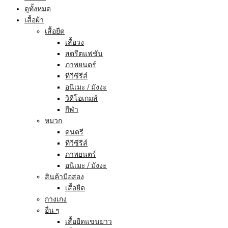
ดูทั้งหมด
เสื้อผ้า
เสื้อยืด
เสื้อวง
สตรีตแฟชัน
ภาพยนตร์
ทีวีซีรีส์
อนิเมะ / มังงะ
วิดีโอเกมส์
กีฬา
หมวก
ดนตรี
ทีวีซีรีส์
ภาพยนตร์
อนิเมะ / มังงะ
สินค้ามือสอง
เสื้อยืด
กางเกง
อื่น ๆ
เสื้อยืดแขนยาว