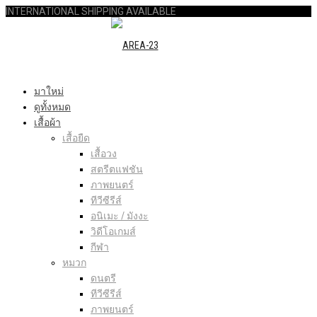
INTERNATIONAL SHIPPING AVAILABLE
มาใหม่
ดูทั้งหมด
เสื้อผ้า
เสื้อยืด
เสื้อวง
สตรีตแฟชัน
ภาพยนตร์
ทีวีซีรีส์
อนิเมะ / มังงะ
วิดีโอเกมส์
กีฬา
หมวก
ดนตรี
ทีวีซีรีส์
ภาพยนตร์