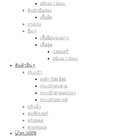
อนิเมะ / มังงะ
สินค้ามือสอง
เสื้อยืด
กางเกง
อื่น ๆ
เสื้อยืดแขนยาว
เสื้อฮูด
วงดนตรี
อนิเมะ / มังงะ
สินค้าอื่น ๆ
กระเป๋า
ถุงผ้า Tote Bag
กระเป๋าสะพาย
กระเป๋าคาดอก/เอว
กระเป๋าสตางค์
แก้วน้ำ
หุ่นฟิกเกอร์
สร้อยคอ
พวงกุญแจ
EN