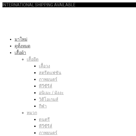
INTERNATIONAL SHIPPING AVAILABLE
มาใหม่
ดูทั้งหมด
เสื้อผ้า
เสื้อยืด
เสื้อวง
สตรีตแฟชัน
ภาพยนตร์
ทีวีซีรีส์
อนิเมะ / มังงะ
วิดีโอเกมส์
กีฬา
หมวก
ดนตรี
ทีวีซีรีส์
ภาพยนตร์