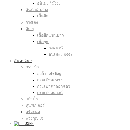
อนิเมะ / มังงะ
สินค้ามือสอง
เสื้อยืด
กางเกง
อื่น ๆ
เสื้อยืดแขนยาว
เสื้อฮูด
วงดนตรี
อนิเมะ / มังงะ
สินค้าอื่น ๆ
กระเป๋า
ถุงผ้า Tote Bag
กระเป๋าสะพาย
กระเป๋าคาดอก/เอว
กระเป๋าสตางค์
แก้วน้ำ
หุ่นฟิกเกอร์
สร้อยคอ
พวงกุญแจ
EN