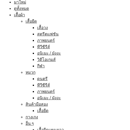
มาใหม่
ดูทั้งหมด
เสื้อผ้า
เสื้อยืด
เสื้อวง
สตรีตแฟชัน
ภาพยนตร์
ทีวีซีรีส์
อนิเมะ / มังงะ
วิดีโอเกมส์
กีฬา
หมวก
ดนตรี
ทีวีซีรีส์
ภาพยนตร์
อนิเมะ / มังงะ
สินค้ามือสอง
เสื้อยืด
กางเกง
อื่น ๆ
เสื้อยืดแขนยาว