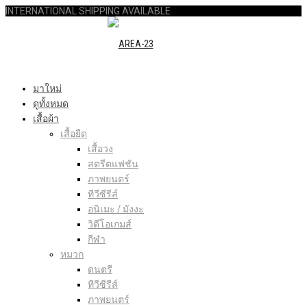
INTERNATIONAL SHIPPING AVAILABLE
มาใหม่
ดูทั้งหมด
เสื้อผ้า
เสื้อยืด
เสื้อวง
สตรีตแฟชัน
ภาพยนตร์
ทีวีซีรีส์
อนิเมะ / มังงะ
วิดีโอเกมส์
กีฬา
หมวก
ดนตรี
ทีวีซีรีส์
ภาพยนตร์