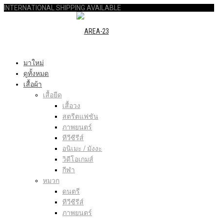
INTERNATIONAL SHIPPING AVAILABLE
มาใหม่
ดูทั้งหมด
เสื้อผ้า
เสื้อยืด
เสื้อวง
สตรีตแฟชัน
ภาพยนตร์
ทีวีซีรีส์
อนิเมะ / มังงะ
วิดีโอเกมส์
กีฬา
หมวก
ดนตรี
ทีวีซีรีส์
ภาพยนตร์