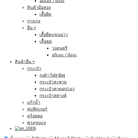
อนิเมะ / มังงะ
สินค้ามือสอง
เสื้อยืด
กางเกง
อื่น ๆ
เสื้อยืดแขนยาว
เสื้อฮูด
วงดนตรี
อนิเมะ / มังงะ
สินค้าอื่น ๆ
กระเป๋า
ถุงผ้า Tote Bag
กระเป๋าสะพาย
กระเป๋าคาดอก/เอว
กระเป๋าสตางค์
แก้วน้ำ
หุ่นฟิกเกอร์
สร้อยคอ
พวงกุญแจ
EN