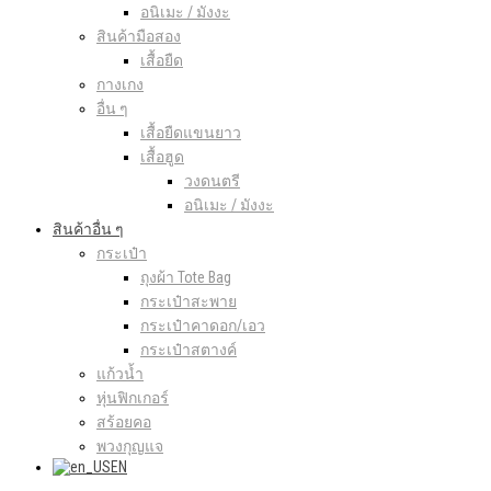
อนิเมะ / มังงะ
สินค้ามือสอง
เสื้อยืด
กางเกง
อื่น ๆ
เสื้อยืดแขนยาว
เสื้อฮูด
วงดนตรี
อนิเมะ / มังงะ
สินค้าอื่น ๆ
กระเป๋า
ถุงผ้า Tote Bag
กระเป๋าสะพาย
กระเป๋าคาดอก/เอว
กระเป๋าสตางค์
แก้วน้ำ
หุ่นฟิกเกอร์
สร้อยคอ
พวงกุญแจ
EN