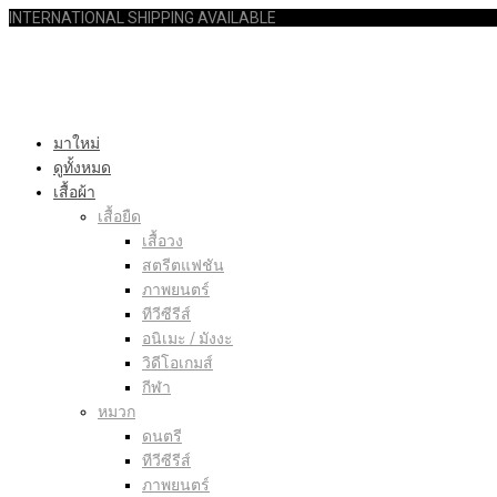
INTERNATIONAL SHIPPING AVAILABLE
มาใหม่
ดูทั้งหมด
เสื้อผ้า
เสื้อยืด
เสื้อวง
สตรีตแฟชัน
ภาพยนตร์
ทีวีซีรีส์
อนิเมะ / มังงะ
วิดีโอเกมส์
กีฬา
หมวก
ดนตรี
ทีวีซีรีส์
ภาพยนตร์