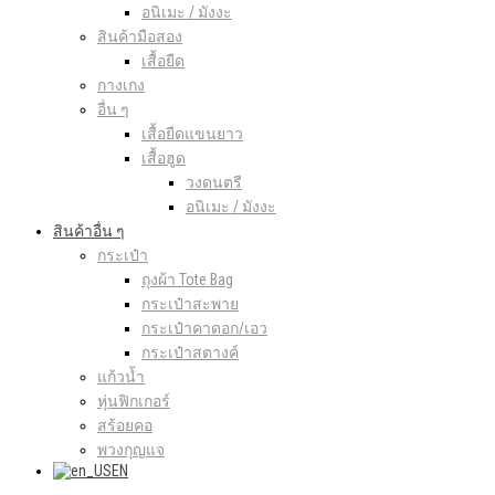
อนิเมะ / มังงะ
สินค้ามือสอง
เสื้อยืด
กางเกง
อื่น ๆ
เสื้อยืดแขนยาว
เสื้อฮูด
วงดนตรี
อนิเมะ / มังงะ
สินค้าอื่น ๆ
กระเป๋า
ถุงผ้า Tote Bag
กระเป๋าสะพาย
กระเป๋าคาดอก/เอว
กระเป๋าสตางค์
แก้วน้ำ
หุ่นฟิกเกอร์
สร้อยคอ
พวงกุญแจ
EN