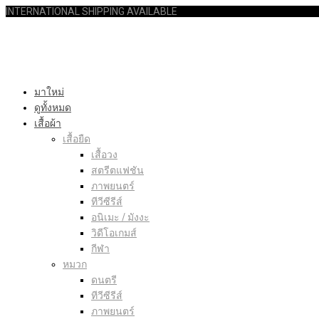
INTERNATIONAL SHIPPING AVAILABLE
มาใหม่
ดูทั้งหมด
เสื้อผ้า
เสื้อยืด
เสื้อวง
สตรีตแฟชัน
ภาพยนตร์
ทีวีซีรีส์
อนิเมะ / มังงะ
วิดีโอเกมส์
กีฬา
หมวก
ดนตรี
ทีวีซีรีส์
ภาพยนตร์