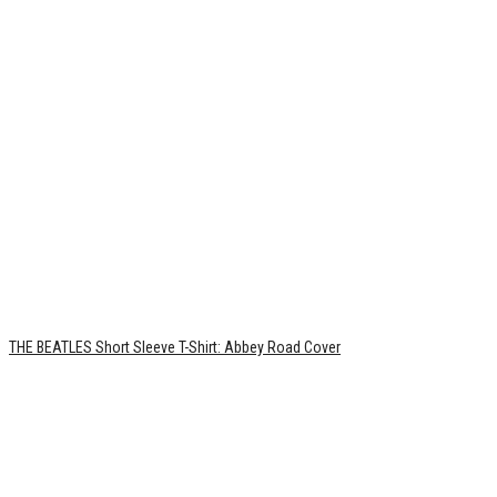
THE BEATLES Short Sleeve T-Shirt: Abbey Road Cover
POST MALONE Short Sleeve T-Shirt: Face Portrait
฿
990.00
BRING ME THE HORIZON Short Sleeve T-Shirt: Tokyo-Osaka Japan-19
฿
4,500.00
DREAM THEATER Short Sleeve T-Shirt: A View from the Top of the World
฿
990.00
KORN Short Sleeve T-Shirt: Untouchables