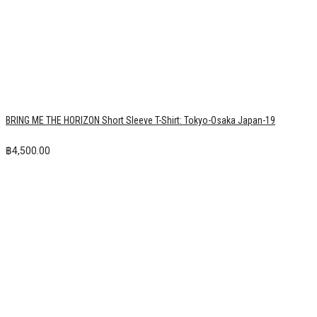
TUPAC Short Sleeve T-Shirt: All Eyez on Me
฿
990.00
BRING ME THE HORIZON Short Sleeve T-Shirt: Sempiternal Tour
฿
990.00
NIRVANA Short Sleeve T-Shirt: In Utero
฿
1,250.00
THE WEEKND Short Sleeve T-Shirt: After Hours
฿
1,650.00
MOTLEY CRUE Short Sleeve T-Shirt: Final Tour / Indiana 2015