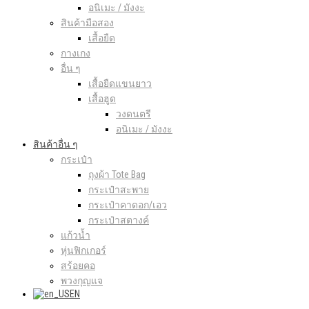
อนิเมะ / มังงะ
สินค้ามือสอง
เสื้อยืด
กางเกง
อื่น ๆ
เสื้อยืดแขนยาว
เสื้อฮูด
วงดนตรี
อนิเมะ / มังงะ
สินค้าอื่น ๆ
กระเป๋า
ถุงผ้า Tote Bag
กระเป๋าสะพาย
กระเป๋าคาดอก/เอว
กระเป๋าสตางค์
แก้วน้ำ
หุ่นฟิกเกอร์
สร้อยคอ
พวงกุญแจ
EN