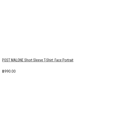
฿
990.00
KORN Short Sleeve T-Shirt: Follow The Leader Vintage Washed
฿
1,550.00
BILLIE EILISH Short Sleeve T-Shirt: Hands & Face
฿
990.00
MOTLEY CRUE Short Sleeve T-Shirt: Members
฿
990.00
ED SHEERAN Short Sleeve T-Shirt: Singing Portrait
฿
990.00