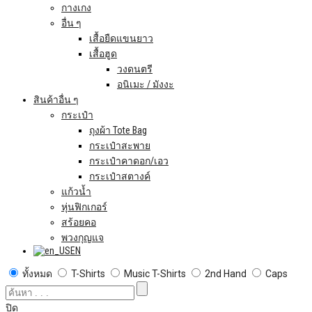
กางเกง
อื่น ๆ
เสื้อยืดแขนยาว
เสื้อฮูด
วงดนตรี
อนิเมะ / มังงะ
สินค้าอื่น ๆ
กระเป๋า
ถุงผ้า Tote Bag
กระเป๋าสะพาย
กระเป๋าคาดอก/เอว
กระเป๋าสตางค์
แก้วน้ำ
หุ่นฟิกเกอร์
สร้อยคอ
พวงกุญแจ
EN
ทั้งหมด
T-Shirts
Music T-Shirts
2nd Hand
Caps
ปิด