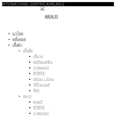
INTERNATIONAL SHIPPING AVAILABLE
มาใหม่
ดูทั้งหมด
เสื้อผ้า
เสื้อยืด
เสื้อวง
สตรีตแฟชัน
ภาพยนตร์
ทีวีซีรีส์
อนิเมะ / มังงะ
วิดีโอเกมส์
กีฬา
หมวก
ดนตรี
ทีวีซีรีส์
ภาพยนตร์