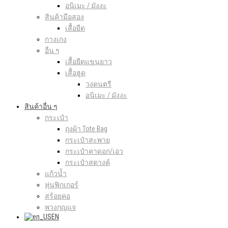
อนิเมะ / มังงะ
สินค้ามือสอง
เสื้อยืด
กางเกง
อื่น ๆ
เสื้อยืดแขนยาว
เสื้อฮูด
วงดนตรี
อนิเมะ / มังงะ
สินค้าอื่น ๆ
กระเป๋า
ถุงผ้า Tote Bag
กระเป๋าสะพาย
กระเป๋าคาดอก/เอว
กระเป๋าสตางค์
แก้วน้ำ
หุ่นฟิกเกอร์
สร้อยคอ
พวงกุญแจ
EN