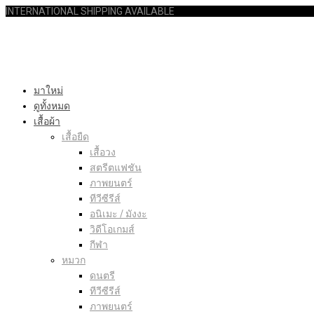
INTERNATIONAL SHIPPING AVAILABLE
มาใหม่
ดูทั้งหมด
เสื้อผ้า
เสื้อยืด
เสื้อวง
สตรีตแฟชัน
ภาพยนตร์
ทีวีซีรีส์
อนิเมะ / มังงะ
วิดีโอเกมส์
กีฬา
หมวก
ดนตรี
ทีวีซีรีส์
ภาพยนตร์