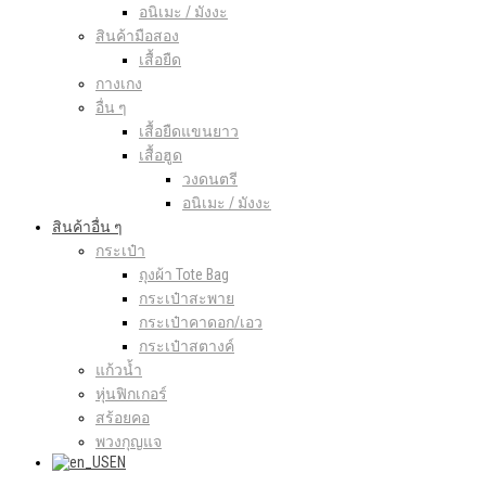
อนิเมะ / มังงะ
สินค้ามือสอง
เสื้อยืด
กางเกง
อื่น ๆ
เสื้อยืดแขนยาว
เสื้อฮูด
วงดนตรี
อนิเมะ / มังงะ
สินค้าอื่น ๆ
กระเป๋า
ถุงผ้า Tote Bag
กระเป๋าสะพาย
กระเป๋าคาดอก/เอว
กระเป๋าสตางค์
แก้วน้ำ
หุ่นฟิกเกอร์
สร้อยคอ
พวงกุญแจ
EN