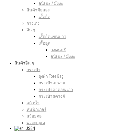
อนิเมะ / มังงะ
สินค้ามือสอง
เสื้อยืด
กางเกง
อื่น ๆ
เสื้อยืดแขนยาว
เสื้อฮูด
วงดนตรี
อนิเมะ / มังงะ
สินค้าอื่น ๆ
กระเป๋า
ถุงผ้า Tote Bag
กระเป๋าสะพาย
กระเป๋าคาดอก/เอว
กระเป๋าสตางค์
แก้วน้ำ
หุ่นฟิกเกอร์
สร้อยคอ
พวงกุญแจ
EN