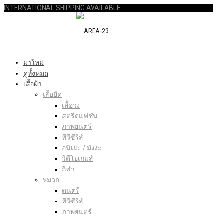
INTERNATIONAL SHIPPING AVAILABLE
มาใหม่
ดูทั้งหมด
เสื้อผ้า
เสื้อยืด
เสื้อวง
สตรีตแฟชัน
ภาพยนตร์
ทีวีซีรีส์
อนิเมะ / มังงะ
วิดีโอเกมส์
กีฬา
หมวก
ดนตรี
ทีวีซีรีส์
ภาพยนตร์