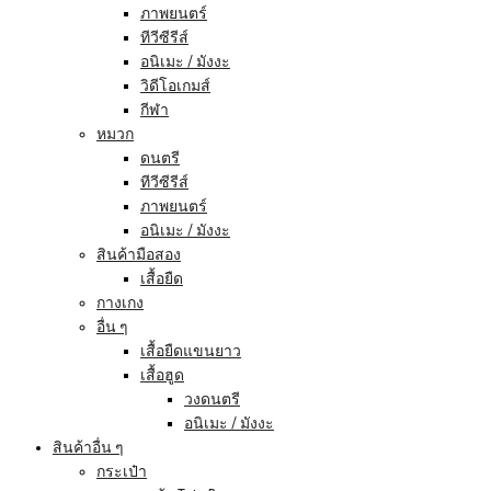
ภาพยนตร์
ทีวีซีรีส์
อนิเมะ / มังงะ
วิดีโอเกมส์
กีฬา
หมวก
ดนตรี
ทีวีซีรีส์
ภาพยนตร์
อนิเมะ / มังงะ
สินค้ามือสอง
เสื้อยืด
กางเกง
อื่น ๆ
เสื้อยืดแขนยาว
เสื้อฮูด
วงดนตรี
อนิเมะ / มังงะ
สินค้าอื่น ๆ
กระเป๋า