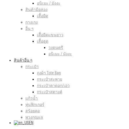
อนิเมะ / มังงะ
สินค้ามือสอง
เสื้อยืด
กางเกง
อื่น ๆ
เสื้อยืดแขนยาว
เสื้อฮูด
วงดนตรี
อนิเมะ / มังงะ
สินค้าอื่น ๆ
กระเป๋า
ถุงผ้า Tote Bag
กระเป๋าสะพาย
กระเป๋าคาดอก/เอว
กระเป๋าสตางค์
แก้วน้ำ
หุ่นฟิกเกอร์
สร้อยคอ
พวงกุญแจ
EN