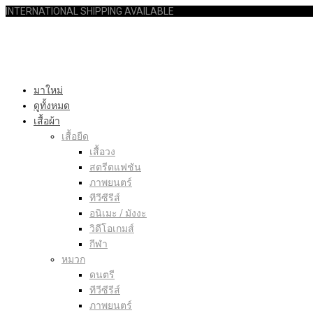
INTERNATIONAL SHIPPING AVAILABLE
มาใหม่
ดูทั้งหมด
เสื้อผ้า
เสื้อยืด
เสื้อวง
สตรีตแฟชัน
ภาพยนตร์
ทีวีซีรีส์
อนิเมะ / มังงะ
วิดีโอเกมส์
กีฬา
หมวก
ดนตรี
ทีวีซีรีส์
ภาพยนตร์