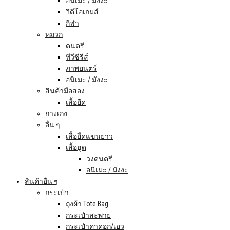
อนิเมะ / มังงะ
วิดีโอเกมส์
กีฬา
หมวก
ดนตรี
ทีวีซีรีส์
ภาพยนตร์
อนิเมะ / มังงะ
สินค้ามือสอง
เสื้อยืด
กางเกง
อื่น ๆ
เสื้อยืดแขนยาว
เสื้อฮูด
วงดนตรี
อนิเมะ / มังงะ
สินค้าอื่น ๆ
กระเป๋า
ถุงผ้า Tote Bag
กระเป๋าสะพาย
กระเป๋าคาดอก/เอว