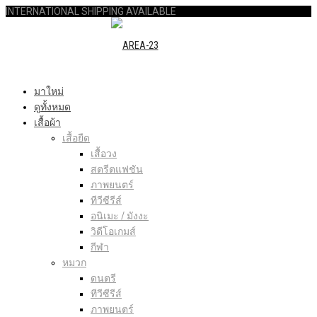
INTERNATIONAL SHIPPING AVAILABLE
มาใหม่
ดูทั้งหมด
เสื้อผ้า
เสื้อยืด
เสื้อวง
สตรีตแฟชัน
ภาพยนตร์
ทีวีซีรีส์
อนิเมะ / มังงะ
วิดีโอเกมส์
กีฬา
หมวก
ดนตรี
ทีวีซีรีส์
ภาพยนตร์