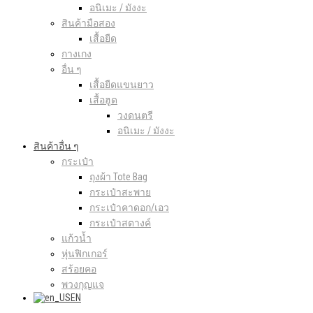
อนิเมะ / มังงะ
สินค้ามือสอง
เสื้อยืด
กางเกง
อื่น ๆ
เสื้อยืดแขนยาว
เสื้อฮูด
วงดนตรี
อนิเมะ / มังงะ
สินค้าอื่น ๆ
กระเป๋า
ถุงผ้า Tote Bag
กระเป๋าสะพาย
กระเป๋าคาดอก/เอว
กระเป๋าสตางค์
แก้วน้ำ
หุ่นฟิกเกอร์
สร้อยคอ
พวงกุญแจ
EN