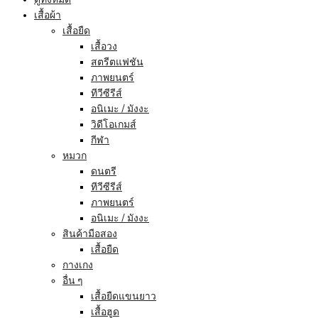
เสื้อผ้า
เสื้อยืด
เสื้อวง
สตรีตแฟชัน
ภาพยนตร์
ทีวีซีรีส์
อนิเมะ / มังงะ
วิดีโอเกมส์
กีฬา
หมวก
ดนตรี
ทีวีซีรีส์
ภาพยนตร์
อนิเมะ / มังงะ
สินค้ามือสอง
เสื้อยืด
กางเกง
อื่น ๆ
เสื้อยืดแขนยาว
เสื้อฮูด