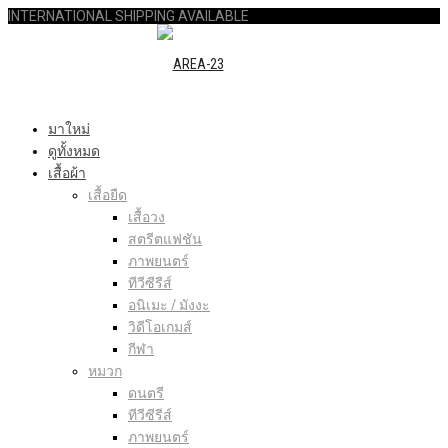
INTERNATIONAL SHIPPING AVAILABLE
มาใหม่
ดูทั้งหมด
เสื้อผ้า
เสื้อยืด
เสื้อวง
สตรีตแฟชัน
ภาพยนตร์
ทีวีซีรีส์
อนิเมะ / มังงะ
วิดีโอเกมส์
กีฬา
หมวก
ดนตรี
ทีวีซีรีส์
ภาพยนตร์