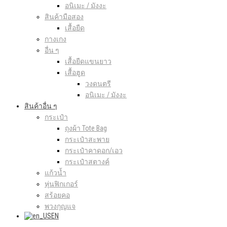
อนิเมะ / มังงะ
สินค้ามือสอง
เสื้อยืด
กางเกง
อื่น ๆ
เสื้อยืดแขนยาว
เสื้อฮูด
วงดนตรี
อนิเมะ / มังงะ
สินค้าอื่น ๆ
กระเป๋า
ถุงผ้า Tote Bag
กระเป๋าสะพาย
กระเป๋าคาดอก/เอว
กระเป๋าสตางค์
แก้วน้ำ
หุ่นฟิกเกอร์
สร้อยคอ
พวงกุญแจ
EN