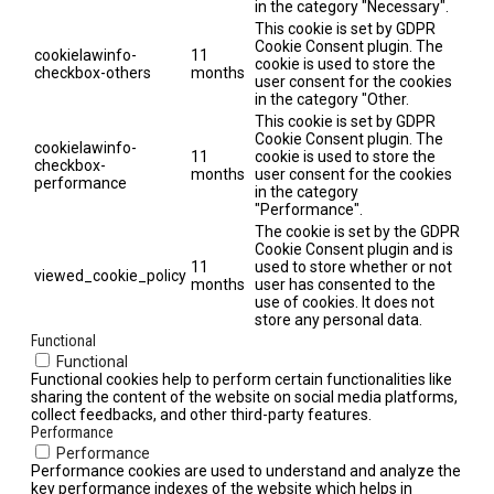
in the category "Necessary".
This cookie is set by GDPR
Cookie Consent plugin. The
cookielawinfo-
11
cookie is used to store the
checkbox-others
months
user consent for the cookies
in the category "Other.
This cookie is set by GDPR
Cookie Consent plugin. The
cookielawinfo-
11
cookie is used to store the
checkbox-
months
user consent for the cookies
performance
in the category
"Performance".
The cookie is set by the GDPR
Cookie Consent plugin and is
11
used to store whether or not
viewed_cookie_policy
months
user has consented to the
use of cookies. It does not
store any personal data.
Functional
Functional
Functional cookies help to perform certain functionalities like
sharing the content of the website on social media platforms,
collect feedbacks, and other third-party features.
Performance
Performance
Performance cookies are used to understand and analyze the
key performance indexes of the website which helps in