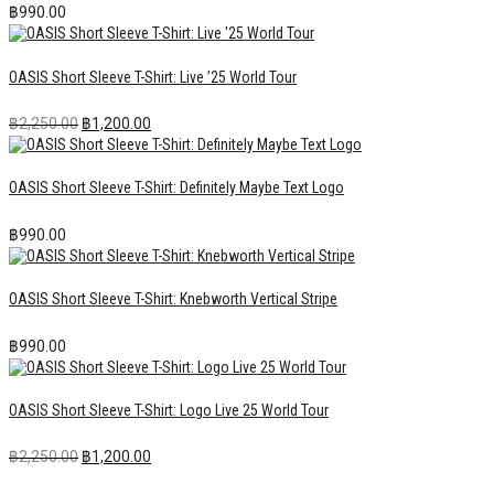
฿
990.00
OASIS Short Sleeve T-Shirt: Live ’25 World Tour
Original
Current
฿
2,250.00
฿
1,200.00
price
price
was:
is:
฿2,250.00.
฿1,200.00.
OASIS Short Sleeve T-Shirt: Definitely Maybe Text Logo
฿
990.00
OASIS Short Sleeve T-Shirt: Knebworth Vertical Stripe
฿
990.00
OASIS Short Sleeve T-Shirt: Logo Live 25 World Tour
Original
Current
฿
2,250.00
฿
1,200.00
price
price
was:
is: