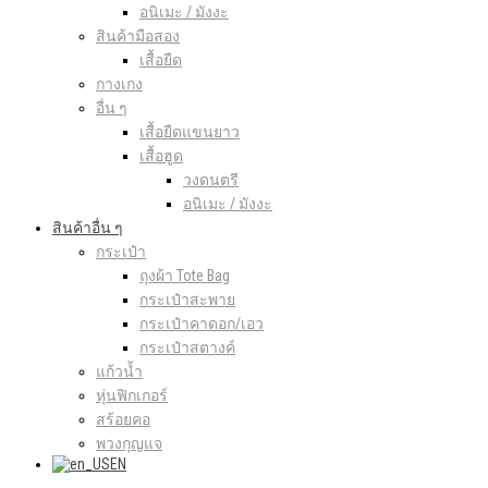
อนิเมะ / มังงะ
สินค้ามือสอง
เสื้อยืด
กางเกง
อื่น ๆ
เสื้อยืดแขนยาว
เสื้อฮูด
วงดนตรี
อนิเมะ / มังงะ
สินค้าอื่น ๆ
กระเป๋า
ถุงผ้า Tote Bag
กระเป๋าสะพาย
กระเป๋าคาดอก/เอว
กระเป๋าสตางค์
แก้วน้ำ
หุ่นฟิกเกอร์
สร้อยคอ
พวงกุญแจ
EN