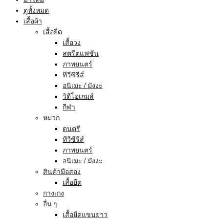
ดูทั้งหมด
เสื้อผ้า
เสื้อยืด
เสื้อวง
สตรีตแฟชัน
ภาพยนตร์
ทีวีซีรีส์
อนิเมะ / มังงะ
วิดีโอเกมส์
กีฬา
หมวก
ดนตรี
ทีวีซีรีส์
ภาพยนตร์
อนิเมะ / มังงะ
สินค้ามือสอง
เสื้อยืด
กางเกง
อื่น ๆ
เสื้อยืดแขนยาว