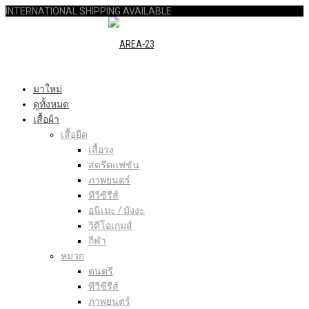
INTERNATIONAL SHIPPING AVAILABLE
มาใหม่
ดูทั้งหมด
เสื้อผ้า
เสื้อยืด
เสื้อวง
สตรีตแฟชัน
ภาพยนตร์
ทีวีซีรีส์
อนิเมะ / มังงะ
วิดีโอเกมส์
กีฬา
หมวก
ดนตรี
ทีวีซีรีส์
ภาพยนตร์