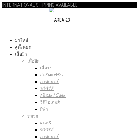
INTERNATIONAL SHIPPING AVAILABLE
มาใหม่
ดูทั้งหมด
เสื้อผ้า
เสื้อยืด
เสื้อวง
สตรีตแฟชัน
ภาพยนตร์
ทีวีซีรีส์
อนิเมะ / มังงะ
วิดีโอเกมส์
กีฬา
หมวก
ดนตรี
ทีวีซีรีส์
ภาพยนตร์