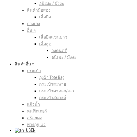
อนิเมะ / มังงะ
สินค้ามือสอง
เสื้อยืด
กางเกง
อื่น ๆ
เสื้อยืดแขนยาว
เสื้อฮูด
วงดนตรี
อนิเมะ / มังงะ
สินค้าอื่น ๆ
กระเป๋า
ถุงผ้า Tote Bag
กระเป๋าสะพาย
กระเป๋าคาดอก/เอว
กระเป๋าสตางค์
แก้วน้ำ
หุ่นฟิกเกอร์
สร้อยคอ
พวงกุญแจ
EN