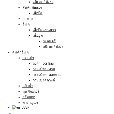
อนิเมะ / มังงะ
สินค้ามือสอง
เสื้อยืด
กางเกง
อื่น ๆ
เสื้อยืดแขนยาว
เสื้อฮูด
วงดนตรี
อนิเมะ / มังงะ
สินค้าอื่น ๆ
กระเป๋า
ถุงผ้า Tote Bag
กระเป๋าสะพาย
กระเป๋าคาดอก/เอว
กระเป๋าสตางค์
แก้วน้ำ
หุ่นฟิกเกอร์
สร้อยคอ
พวงกุญแจ
EN