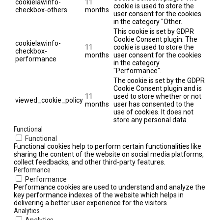
cookielawinfo-
11
cookie is used to store the
checkbox-others
months
user consent for the cookies
in the category "Other.
This cookie is set by GDPR
Cookie Consent plugin. The
cookielawinfo-
11
cookie is used to store the
checkbox-
months
user consent for the cookies
performance
in the category
"Performance".
The cookie is set by the GDPR
Cookie Consent plugin and is
11
used to store whether or not
viewed_cookie_policy
months
user has consented to the
use of cookies. It does not
store any personal data.
Functional
Functional
Functional cookies help to perform certain functionalities like
sharing the content of the website on social media platforms,
collect feedbacks, and other third-party features.
Performance
Performance
Performance cookies are used to understand and analyze the
key performance indexes of the website which helps in
delivering a better user experience for the visitors.
Analytics
Analytics