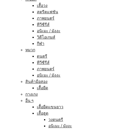
เสื้อวง
สตรีตแฟชัน
ภาพยนตร์
ทีวีซีรีส์
อนิเมะ / มังงะ
วิดีโอเกมส์
กีฬา
หมวก
ดนตรี
ทีวีซีรีส์
ภาพยนตร์
อนิเมะ / มังงะ
สินค้ามือสอง
เสื้อยืด
กางเกง
อื่น ๆ
เสื้อยืดแขนยาว
เสื้อฮูด
วงดนตรี
อนิเมะ / มังงะ