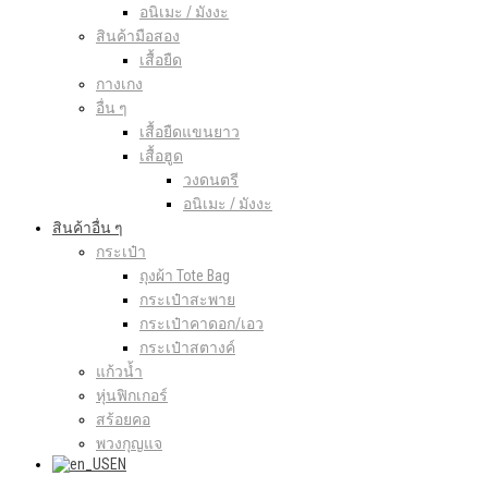
อนิเมะ / มังงะ
สินค้ามือสอง
เสื้อยืด
กางเกง
อื่น ๆ
เสื้อยืดแขนยาว
เสื้อฮูด
วงดนตรี
อนิเมะ / มังงะ
สินค้าอื่น ๆ
กระเป๋า
ถุงผ้า Tote Bag
กระเป๋าสะพาย
กระเป๋าคาดอก/เอว
กระเป๋าสตางค์
แก้วน้ำ
หุ่นฟิกเกอร์
สร้อยคอ
พวงกุญแจ
EN