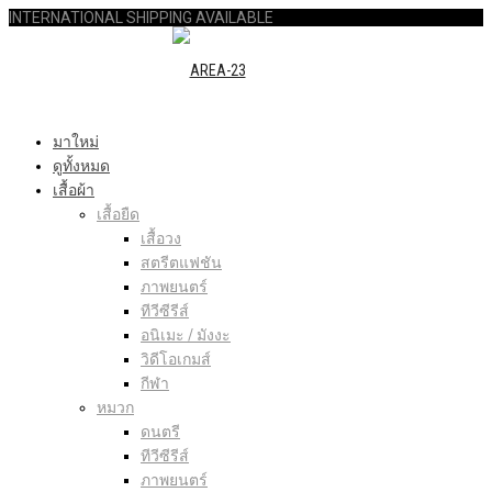
INTERNATIONAL SHIPPING AVAILABLE
มาใหม่
ดูทั้งหมด
เสื้อผ้า
เสื้อยืด
เสื้อวง
สตรีตแฟชัน
ภาพยนตร์
ทีวีซีรีส์
อนิเมะ / มังงะ
วิดีโอเกมส์
กีฬา
หมวก
ดนตรี
ทีวีซีรีส์
ภาพยนตร์