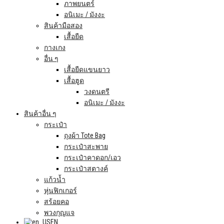
ภาพยนตร์
อนิเมะ / มังงะ
สินค้ามือสอง
เสื้อยืด
กางเกง
อื่น ๆ
เสื้อยืดแขนยาว
เสื้อฮูด
วงดนตรี
อนิเมะ / มังงะ
สินค้าอื่น ๆ
กระเป๋า
ถุงผ้า Tote Bag
กระเป๋าสะพาย
กระเป๋าคาดอก/เอว
กระเป๋าสตางค์
แก้วน้ำ
หุ่นฟิกเกอร์
สร้อยคอ
พวงกุญแจ
EN