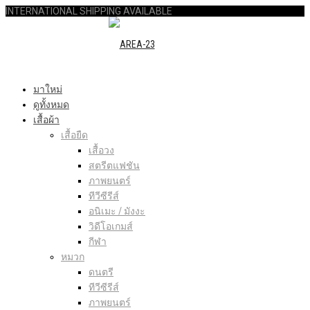
INTERNATIONAL SHIPPING AVAILABLE
มาใหม่
ดูทั้งหมด
เสื้อผ้า
เสื้อยืด
เสื้อวง
สตรีตแฟชัน
ภาพยนตร์
ทีวีซีรีส์
อนิเมะ / มังงะ
วิดีโอเกมส์
กีฬา
หมวก
ดนตรี
ทีวีซีรีส์
ภาพยนตร์