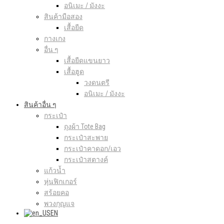
อนิเมะ / มังงะ
สินค้ามือสอง
เสื้อยืด
กางเกง
อื่น ๆ
เสื้อยืดแขนยาว
เสื้อฮูด
วงดนตรี
อนิเมะ / มังงะ
สินค้าอื่น ๆ
กระเป๋า
ถุงผ้า Tote Bag
กระเป๋าสะพาย
กระเป๋าคาดอก/เอว
กระเป๋าสตางค์
แก้วน้ำ
หุ่นฟิกเกอร์
สร้อยคอ
พวงกุญแจ
EN