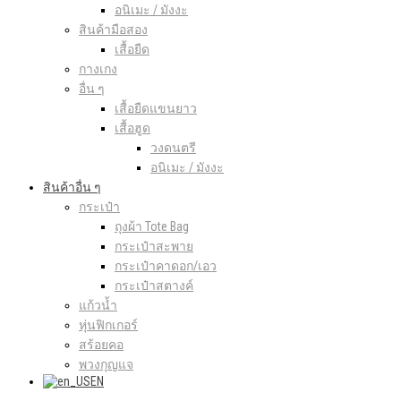
อนิเมะ / มังงะ
สินค้ามือสอง
เสื้อยืด
กางเกง
อื่น ๆ
เสื้อยืดแขนยาว
เสื้อฮูด
วงดนตรี
อนิเมะ / มังงะ
สินค้าอื่น ๆ
กระเป๋า
ถุงผ้า Tote Bag
กระเป๋าสะพาย
กระเป๋าคาดอก/เอว
กระเป๋าสตางค์
แก้วน้ำ
หุ่นฟิกเกอร์
สร้อยคอ
พวงกุญแจ
EN