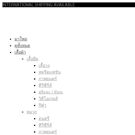
INTERNATIONAL SHIPPING AVAILABLE
มาใหม่
ดูทั้งหมด
เสื้อผ้า
เสื้อยืด
เสื้อวง
สตรีตแฟชัน
ภาพยนตร์
ทีวีซีรีส์
อนิเมะ / มังงะ
วิดีโอเกมส์
กีฬา
หมวก
ดนตรี
ทีวีซีรีส์
ภาพยนตร์