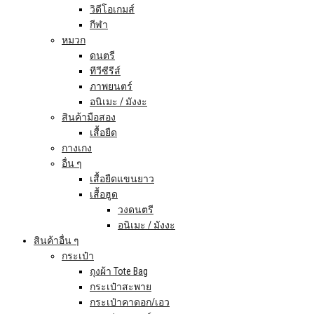
วิดีโอเกมส์
กีฬา
หมวก
ดนตรี
ทีวีซีรีส์
ภาพยนตร์
อนิเมะ / มังงะ
สินค้ามือสอง
เสื้อยืด
กางเกง
อื่น ๆ
เสื้อยืดแขนยาว
เสื้อฮูด
วงดนตรี
อนิเมะ / มังงะ
สินค้าอื่น ๆ
กระเป๋า
ถุงผ้า Tote Bag
กระเป๋าสะพาย
กระเป๋าคาดอก/เอว