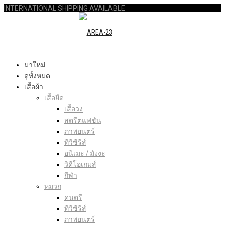
INTERNATIONAL SHIPPING AVAILABLE
มาใหม่
ดูทั้งหมด
เสื้อผ้า
เสื้อยืด
เสื้อวง
สตรีตแฟชัน
ภาพยนตร์
ทีวีซีรีส์
อนิเมะ / มังงะ
วิดีโอเกมส์
กีฬา
หมวก
ดนตรี
ทีวีซีรีส์
ภาพยนตร์