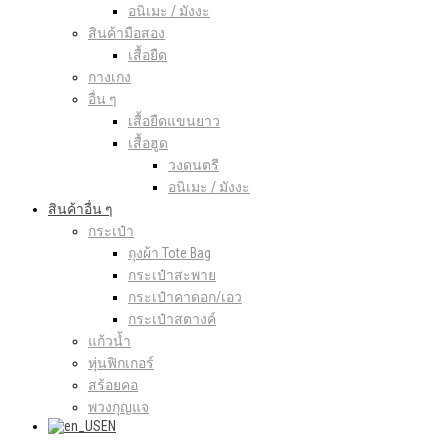
อนิเมะ / มังงะ
สินค้ามือสอง
เสื้อยืด
กางเกง
อื่น ๆ
เสื้อยืดแขนยาว
เสื้อฮูด
วงดนตรี
อนิเมะ / มังงะ
สินค้าอื่น ๆ
กระเป๋า
ถุงผ้า Tote Bag
กระเป๋าสะพาย
กระเป๋าคาดอก/เอว
กระเป๋าสตางค์
แก้วน้ำ
หุ่นฟิกเกอร์
สร้อยคอ
พวงกุญแจ
EN