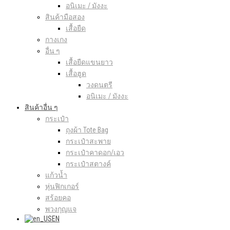
อนิเมะ / มังงะ
สินค้ามือสอง
เสื้อยืด
กางเกง
อื่น ๆ
เสื้อยืดแขนยาว
เสื้อฮูด
วงดนตรี
อนิเมะ / มังงะ
สินค้าอื่น ๆ
กระเป๋า
ถุงผ้า Tote Bag
กระเป๋าสะพาย
กระเป๋าคาดอก/เอว
กระเป๋าสตางค์
แก้วน้ำ
หุ่นฟิกเกอร์
สร้อยคอ
พวงกุญแจ
EN