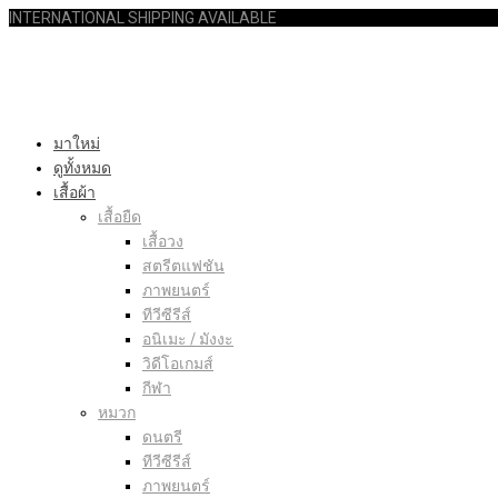
INTERNATIONAL SHIPPING AVAILABLE
มาใหม่
ดูทั้งหมด
เสื้อผ้า
เสื้อยืด
เสื้อวง
สตรีตแฟชัน
ภาพยนตร์
ทีวีซีรีส์
อนิเมะ / มังงะ
วิดีโอเกมส์
กีฬา
หมวก
ดนตรี
ทีวีซีรีส์
ภาพยนตร์