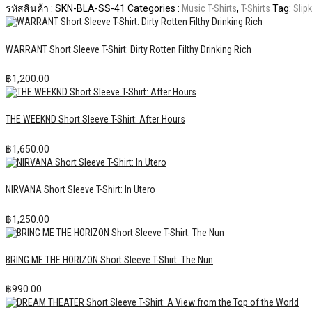
รหัสสินค้า :
SKN-BLA-SS-41
Categories :
Music T-Shirts
,
T-Shirts
Tag:
Slip
WARRANT Short Sleeve T-Shirt: Dirty Rotten Filthy Drinking Rich
฿
1,200.00
THE WEEKND Short Sleeve T-Shirt: After Hours
฿
1,650.00
NIRVANA Short Sleeve T-Shirt: In Utero
฿
1,250.00
BRING ME THE HORIZON Short Sleeve T-Shirt: The Nun
฿
990.00