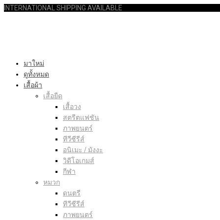
INTERNATIONAL SHIPPING AVAILABLE
มาใหม่
ดูทั้งหมด
เสื้อผ้า
เสื้อยืด
เสื้อวง
สตรีตแฟชัน
ภาพยนตร์
ทีวีซีรีส์
อนิเมะ / มังงะ
วิดีโอเกมส์
กีฬา
หมวก
ดนตรี
ทีวีซีรีส์
ภาพยนตร์