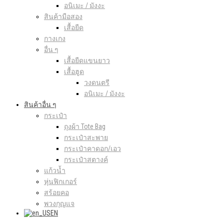
อนิเมะ / มังงะ
สินค้ามือสอง
เสื้อยืด
กางเกง
อื่น ๆ
เสื้อยืดแขนยาว
เสื้อฮูด
วงดนตรี
อนิเมะ / มังงะ
สินค้าอื่น ๆ
กระเป๋า
ถุงผ้า Tote Bag
กระเป๋าสะพาย
กระเป๋าคาดอก/เอว
กระเป๋าสตางค์
แก้วน้ำ
หุ่นฟิกเกอร์
สร้อยคอ
พวงกุญแจ
EN