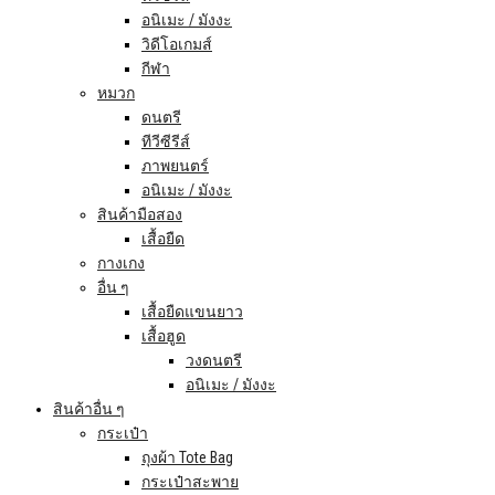
อนิเมะ / มังงะ
วิดีโอเกมส์
กีฬา
หมวก
ดนตรี
ทีวีซีรีส์
ภาพยนตร์
อนิเมะ / มังงะ
สินค้ามือสอง
เสื้อยืด
กางเกง
อื่น ๆ
เสื้อยืดแขนยาว
เสื้อฮูด
วงดนตรี
อนิเมะ / มังงะ
สินค้าอื่น ๆ
กระเป๋า
ถุงผ้า Tote Bag
กระเป๋าสะพาย