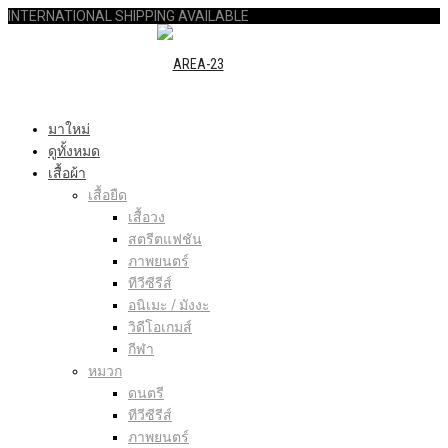
INTERNATIONAL SHIPPING AVAILABLE
มาใหม่
ดูทั้งหมด
เสื้อผ้า
เสื้อยืด
เสื้อวง
สตรีตแฟชัน
ภาพยนตร์
ทีวีซีรีส์
อนิเมะ / มังงะ
วิดีโอเกมส์
กีฬา
หมวก
ดนตรี
ทีวีซีรีส์
ภาพยนตร์