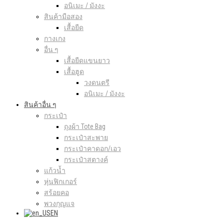
อนิเมะ / มังงะ
สินค้ามือสอง
เสื้อยืด
กางเกง
อื่น ๆ
เสื้อยืดแขนยาว
เสื้อฮูด
วงดนตรี
อนิเมะ / มังงะ
สินค้าอื่น ๆ
กระเป๋า
ถุงผ้า Tote Bag
กระเป๋าสะพาย
กระเป๋าคาดอก/เอว
กระเป๋าสตางค์
แก้วน้ำ
หุ่นฟิกเกอร์
สร้อยคอ
พวงกุญแจ
EN