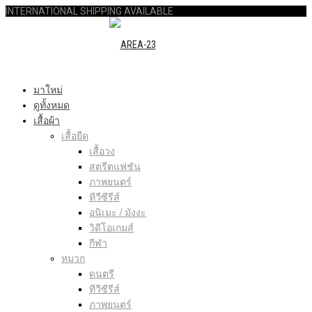
INTERNATIONAL SHIPPING AVAILABLE
มาใหม่
ดูทั้งหมด
เสื้อผ้า
เสื้อยืด
เสื้อวง
สตรีตแฟชัน
ภาพยนตร์
ทีวีซีรีส์
อนิเมะ / มังงะ
วิดีโอเกมส์
กีฬา
หมวก
ดนตรี
ทีวีซีรีส์
ภาพยนตร์