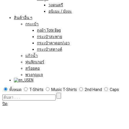
วงดนตรี
อนิเมะ / มังงะ
สินค้าอื่น ๆ
กระเป๋า
ถุงผ้า Tote Bag
กระเป๋าสะพาย
กระเป๋าคาดอก/เอว
กระเป๋าสตางค์
แก้วน้ำ
หุ่นฟิกเกอร์
สร้อยคอ
พวงกุญแจ
EN
ทั้งหมด
T-Shirts
Music T-Shirts
2nd Hand
Caps
ปิด