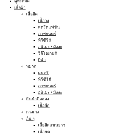
ดูทั้งหมด
เสื้อผ้า
เสื้อยืด
เสื้อวง
สตรีตแฟชัน
ภาพยนตร์
ทีวีซีรีส์
อนิเมะ / มังงะ
วิดีโอเกมส์
กีฬา
หมวก
ดนตรี
ทีวีซีรีส์
ภาพยนตร์
อนิเมะ / มังงะ
สินค้ามือสอง
เสื้อยืด
กางเกง
อื่น ๆ
เสื้อยืดแขนยาว
เสื้อฮูด