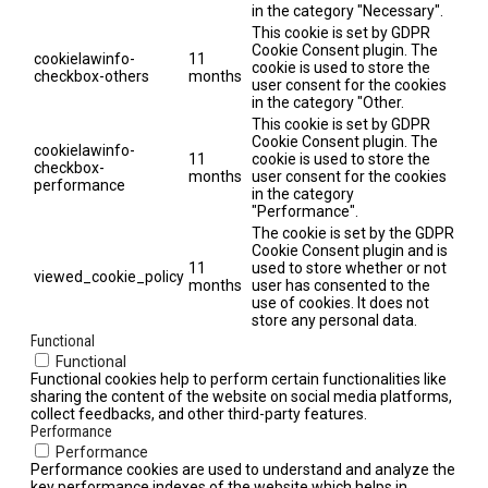
in the category "Necessary".
This cookie is set by GDPR
Cookie Consent plugin. The
cookielawinfo-
11
cookie is used to store the
checkbox-others
months
user consent for the cookies
in the category "Other.
This cookie is set by GDPR
Cookie Consent plugin. The
cookielawinfo-
11
cookie is used to store the
checkbox-
months
user consent for the cookies
performance
in the category
"Performance".
The cookie is set by the GDPR
Cookie Consent plugin and is
11
used to store whether or not
viewed_cookie_policy
months
user has consented to the
use of cookies. It does not
store any personal data.
Functional
Functional
Functional cookies help to perform certain functionalities like
sharing the content of the website on social media platforms,
collect feedbacks, and other third-party features.
Performance
Performance
Performance cookies are used to understand and analyze the
key performance indexes of the website which helps in