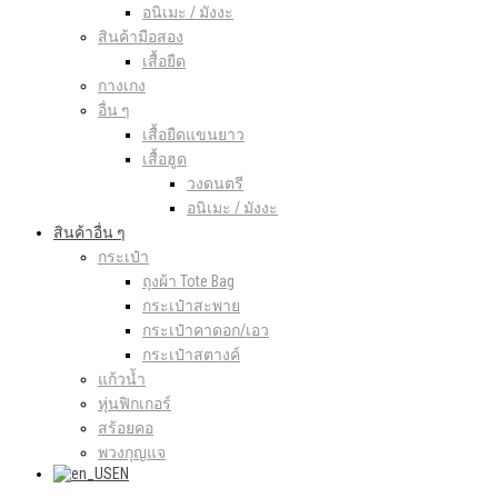
อนิเมะ / มังงะ
สินค้ามือสอง
เสื้อยืด
กางเกง
อื่น ๆ
เสื้อยืดแขนยาว
เสื้อฮูด
วงดนตรี
อนิเมะ / มังงะ
สินค้าอื่น ๆ
กระเป๋า
ถุงผ้า Tote Bag
กระเป๋าสะพาย
กระเป๋าคาดอก/เอว
กระเป๋าสตางค์
แก้วน้ำ
หุ่นฟิกเกอร์
สร้อยคอ
พวงกุญแจ
EN