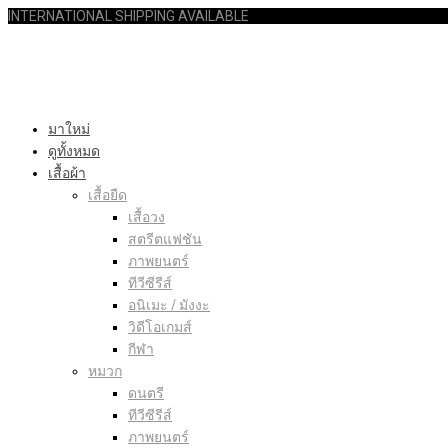
INTERNATIONAL SHIPPING AVAILABLE
มาใหม่
ดูทั้งหมด
เสื้อผ้า
เสื้อยืด
เสื้อวง
สตรีตแฟชัน
ภาพยนตร์
ทีวีซีรีส์
อนิเมะ / มังงะ
วิดีโอเกมส์
กีฬา
หมวก
ดนตรี
ทีวีซีรีส์
ภาพยนตร์