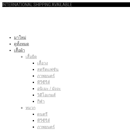
INTERNATIONAL SHIPPING AVAILABLE
มาใหม่
ดูทั้งหมด
เสื้อผ้า
เสื้อยืด
เสื้อวง
สตรีตแฟชัน
ภาพยนตร์
ทีวีซีรีส์
อนิเมะ / มังงะ
วิดีโอเกมส์
กีฬา
หมวก
ดนตรี
ทีวีซีรีส์
ภาพยนตร์