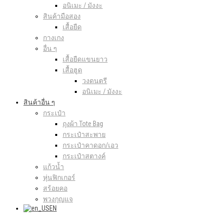
อนิเมะ / มังงะ
สินค้ามือสอง
เสื้อยืด
กางเกง
อื่น ๆ
เสื้อยืดแขนยาว
เสื้อฮูด
วงดนตรี
อนิเมะ / มังงะ
สินค้าอื่น ๆ
กระเป๋า
ถุงผ้า Tote Bag
กระเป๋าสะพาย
กระเป๋าคาดอก/เอว
กระเป๋าสตางค์
แก้วน้ำ
หุ่นฟิกเกอร์
สร้อยคอ
พวงกุญแจ
EN